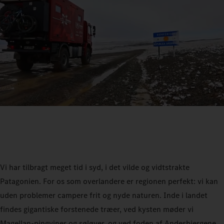
Vi har tilbragt meget tid i syd, i det vilde og vidtstrakte
Patagonien. For os som overlandere er regionen perfekt: vi kan
uden problemer campere frit og nyde naturen. Inde i landet
findes gigantiske forstenede træer, ved kysten møder vi
Magellan-pingviner og søløver, og ved foden af Andesbjergene