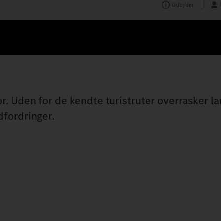
Udbyder
r. Uden for de kendte turistruter overrasker 
dfordringer.