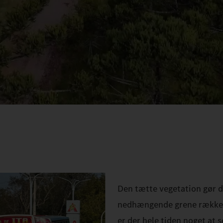
Den tætte vegetation gør de
nedhængende grene rækker 
er der hele tiden noget at s