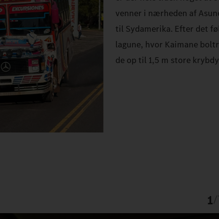
venner i nærheden af Asunc
til Sydamerika. Efter det f
lagune, hvor Kaimane boltr
de op til 1,5 m store krybdy
1
/