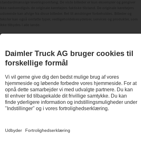
standardmæssige leveringsomfang. De viste billeder er kun eksempler og gengiver
ikke nødvendigvis de originale køretøjers faktiske tilstand. De originale køretøjers
udseende kan afvige fra disse billeder. Ret til ændringer forbeholdes. Billeder og
tekster kan også omfatte typer, vedligeholdelsesydelser, services og produkter, som
ikke tilbydes i alle lande.
Daimler Truck AG er en international virksomhed, hvor lige muligheder,
mangfoldighed, åbenhed og respekt hører til vores grundlæggende værdier. Det ses i
den måde, vi tænker, agerer og kommunikerer på. Grundlæggende inkluderer alle
valgte begreber naturligvis alle køn og identiteter.
1
Produkterne fra Daimler Truck Financial Services fås ikke i alle lande.
Tilgængeligheden på det pågældende marked kan oplyses hos forhandleren.
2
Førerassistancesystemer er kun en hjælp for føreren. Ansvaret for sikker kørsel med
køretøjet ligger altid hos føreren.
3
Standard i EU, for bestemte køretøjskonfigurationer.
4
Ekstraudstyret S2J giver systemet mulighed for at forhindre deaktivering af
nødbremsesystemet Active Brake Assist 6 Plus.