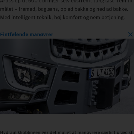
Arocs op til 500 t bringer selv ekstremt tung last frem til
målet – fremad, baglæns, op ad bakke og ned ad bakke.
Med intelligent teknik, høj komfort og nem betjening.
Fintfølende manøvrer
Hydraulikkoblingen gør det muligt at manøvrere særligt præcist.