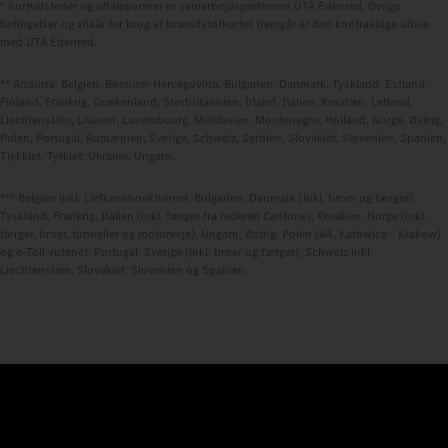
* Kortudsteder og aftalepartner er samarbejdspartneren UTA Edenred. Øvrige
betingelser og vilkår for brug af brændstofkortet fremgår af den kontraktlige aftale
med UTA Edenred.
** Andorra, Belgien, Bosnien-Hercegovina, Bulgarien, Danmark, Tyskland, Estland,
Finland, Frankrig, Grækenland, Storbritannien, Irland, Italien, Kroatien, Letland,
Liechtenstein, Litauen, Luxembourg, Moldavien, Montenegro, Holland, Norge, Østrig,
Polen, Portugal, Rumænien, Sverige, Schweiz, Serbien, Slovakiet, Slovenien, Spanien,
Tjekkiet, Tyrkiet, Ukraine, Ungarn.
*** Belgien inkl. Liefkenshoektunnel, Bulgarien, Danmark (inkl. broer og færger),
Tyskland, Frankrig, Italien (inkl. færger fra rederiet Cantone), Kroatien, Norge (inkl.
færger, broer, tunneller og motorveje), Ungarn, Østrig, Polen (A4, Katowice - Krakow)
og e-Toll-rutenet, Portugal, Sverige (inkl. broer og færger), Schweiz inkl.
Liechtenstein, Slovakiet, Slovenien og Spanien.