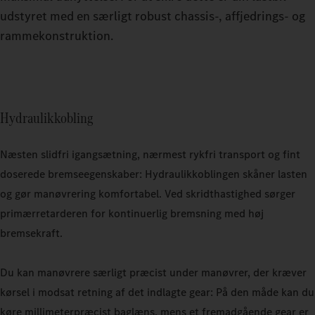
udstyret med en særligt robust chassis-, affjedrings- og
rammekonstruktion.
Hydraulikkobling
Næsten slidfri igangsætning, nærmest rykfri transport og fint
doserede bremseegenskaber: Hydraulikkoblingen skåner lasten
og gør manøvrering komfortabel. Ved skridthastighed sørger
primærretarderen for kontinuerlig bremsning med høj
bremsekraft.
Du kan manøvrere særligt præcist under manøvrer, der kræver
kørsel i modsat retning af det indlagte gear: På den måde kan du
køre millimeterpræcist baglæns, mens et fremadgående gear er