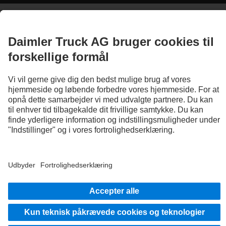
Billeder og tekster kan også omfatte tilbehør og ekstraudstyr, der ikke hører til det
standardmæssige leveringsomfang. De viste billeder er kun eksempler og gengiver
ikke nødvendigvis de originale køretøjers faktiske tilstand. De originale køretøjers
udseende kan afvige fra disse billeder. Ret til ændringer forbeholdes. Billeder og
tekster kan også omfatte typer, vedligeholdelsesydelser, services og produkter, som
ikke tilbydes i alle lande.
Daimler Truck AG er en international virksomhed, hvor lige muligheder,
mangfoldighed, åbenhed og respekt hører til vores grundlæggende værdier. Det ses i
den måde, vi tænker, agerer og kommunikerer på. Grundlæggende inkluderer alle
valgte begreber naturligvis alle køn og identiteter.