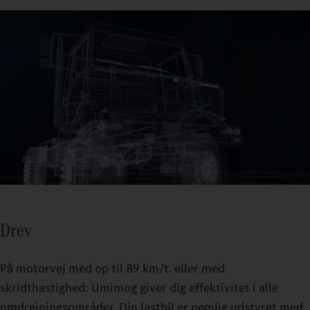
30° akselforskydning giver dig optimal trækkraft, også i
vanskeligt terræn.
Unimog'ens vadeevne gør det muligt at krydse floder, åer eller
oversvømmede områder med en dybde på op til 1,2 m.
Drev
På motorvej med op til 89 km/t. eller med
skridthastighed: Umimog giver dig effektivitet i alle
omdrejningsområder. Din lastbil er nemlig udstyret med