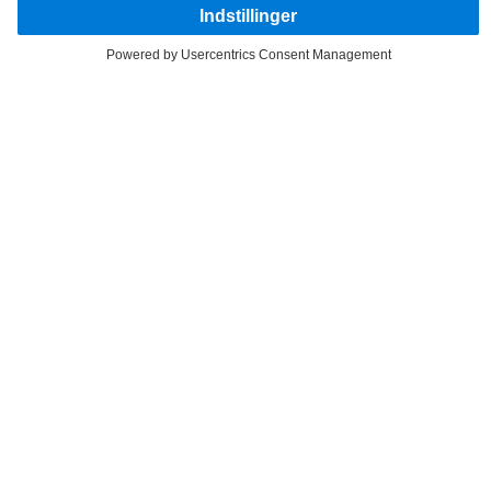
HOLD DIG OPDATERET.
Oplev Mercedes-Benz Trucks på vores digitale kanaler.
FOLLOW THE ROADSTARS.
Nu kan du dele erfaringer med andre truckere.
Kom godt i gang