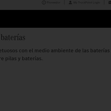
Proveedor
My TruckPoint Login
 baterías
petuosos con el medio ambiente de las batería
e pilas y baterías.