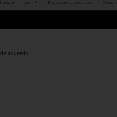
Contacto
Carrera
Localizador de concesionarios
España
s de acuerdo