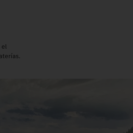
 el
terías.