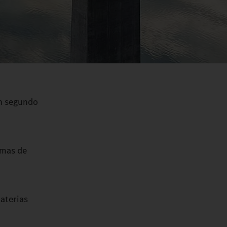
un segundo
emas de
materias