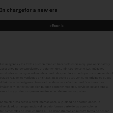
In charge
for a new era
eEconic
Las imágenes y los textos pueden también hacer referencia a equipos opcionales y
accesorios no pertenecientes al volumen de suministro de serie. Las imágenes
mostradas se incluyen solamente a modo de ejemplo y no reflejan necesariamente el
estado real de los vehículos originales. El aspecto de los vehículos originales puede
diferir de estas imágenes. Reservado el derecho a efectuar modificaciones. Las
imágenes y los textos también pueden contener modelos, servicios de asistencia,
servicios y productos que no se ofrecen en determinados países.
Como empresa activa a nivel internacional, la igualdad de oportunidades, la
diversidad, la transparencia y el respeto forman parte de las convicciones
fundamentales de Daimler Truck AG. Lo demostramos en nuestra forma de pensar,