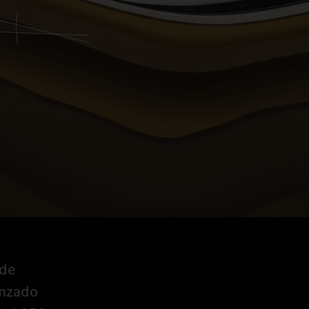
 de
anzado