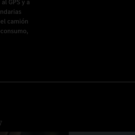
 al GPS y a
undarias
 el camión
r consumo,
7