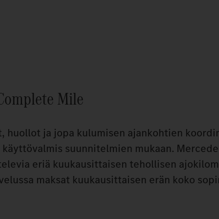
Complete Mile
, huollot ja jopa kulumisen ajankohtien koordi
on käyttövalmis suunnitelmien mukaan. Merced
elevia eriä kuukausittaisen tehollisen ajokilo
elussa maksat kuukausittaisen erän koko sop