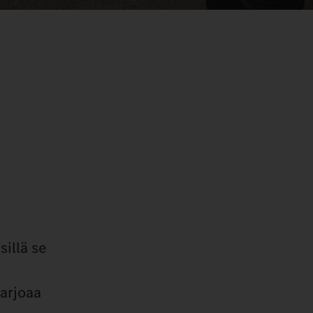
illä se
arjoaa