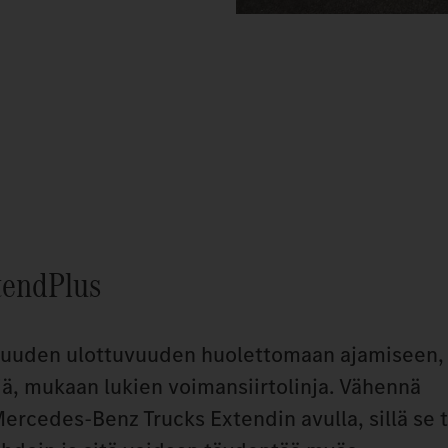
tendPlus
uuden ulottuvuuden huolettomaan ajamiseen, s
iä, mukaan lukien voimansiirtolinja. Vähennä
rcedes‑Benz Trucks Extendin avulla, sillä se t