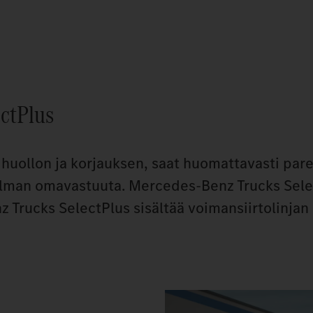
ectPlus
n huollon ja korjauksen, saat huomattavasti pa
in ilman omavastuuta. Mercedes‑Benz Trucks Sele
 Trucks SelectPlus sisältää voimansiirtolinjan