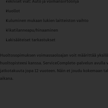
Tekniset viat: Auto ja voimansiirtolinja
Huollot
Kuluminen mukaan lukien laitteiston vaihto
Vikatilanneapu/hinaaminen
Lakisääteiset tarkastukset
Huoltosopimuksen voimassaoloajan voit määrittää yksilöl
huoltopisteesi kanssa. ServiceComplete-palvelun avulla 
jatkotakuuta jopa 12 vuoteen. Näin et joudu kokemaan talo
aikana.