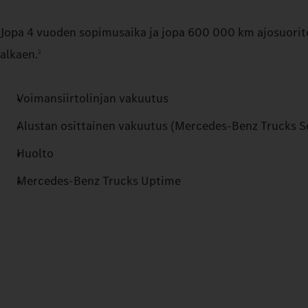
Jopa 4 vuoden sopimusaika ja jopa 600 000 km ajosuorite
alkaen.
2
Voimansiirtolinjan vakuutus
Alustan osittainen vakuutus (Mercedes-Benz Trucks S
Huolto
Mercedes‑Benz Trucks Uptime