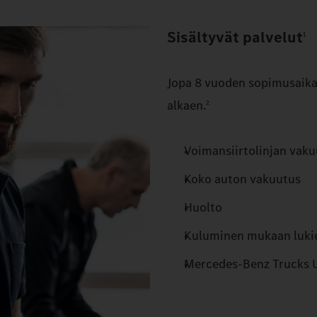
Sisältyvät palvelut
1
Jopa 8 vuoden sopimusaika 
alkaen.
2
Voimansiirtolinjan vak
Koko auton vakuutus
Huolto
Kuluminen mukaan lukien
Mercedes‑Benz Trucks 