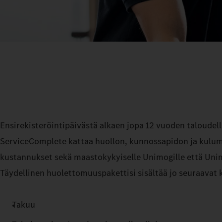
Ensirekisteröintipäivästä alkaen jopa 12 vuoden taloude
ServiceComplete kattaa huollon, kunnossapidon ja kulum
kustannukset sekä maastokykyiselle Unimogille että Uni
Täydellinen huolettomuuspakettisi sisältää jo seuraavat
Takuu