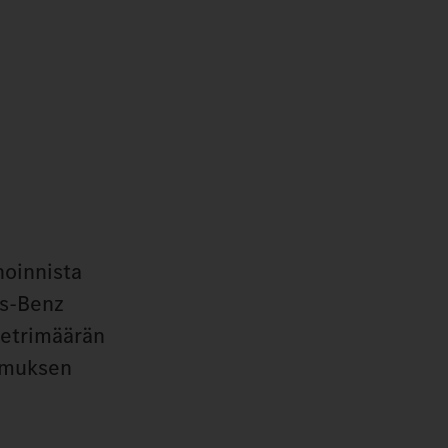
noinnista
es-Benz
metrimäärän
imuksen