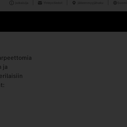
Julkaisija
Yhteystiedot
Jälleenmyyjähaku
Suomi
tarpeettomia
 ja
rilaisiin
t: