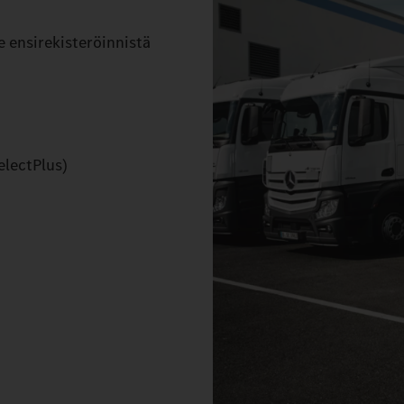
 ensirekisteröinnistä
electPlus)