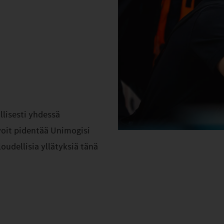
lisesti yhdessä
voit pidentää Unimogisi
udellisia yllätyksiä tänä