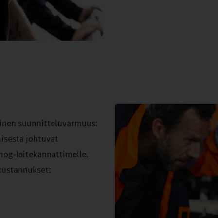
llinen suunnitteluvarmuus:
isesta johtuvat
mog-laitekannattimelle.
 kustannukset: