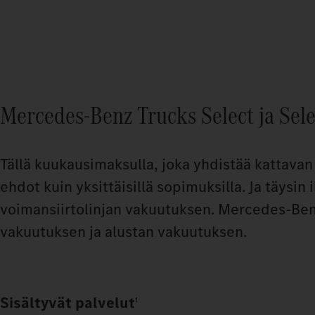
Mercedes‑Benz Trucks Select ja Sel
Tällä kuukausimaksulla, joka yhdistää kattava
ehdot kuin yksittäisillä sopimuksilla. Ja täys
voimansiirtolinjan vakuutuksen. Mercedes‑Benz
vakuutuksen ja alustan vakuutuksen.
Sisältyvät palvelut
1