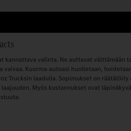
acts
 kannattava valinta. Ne auttavat välttämään 
sta vaivaa. Kuorma-autoasi huolletaan, hoidetaan
z Trucksin laadulla. Sopimukset on räätälöity e
on laajuuden. Myös kustannukset ovat läpinäkyvä
astuuta.