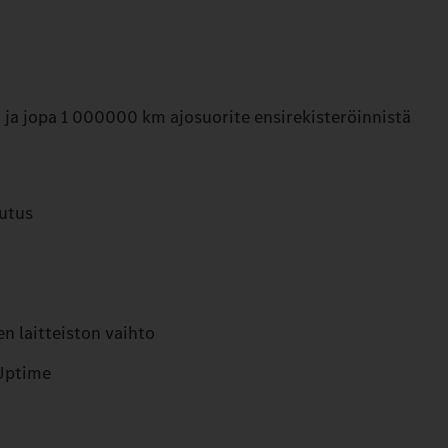
ja jopa 1 000000 km ajosuorite ensirekisteröinnistä
uutus
 laitteiston vaihto
Uptime