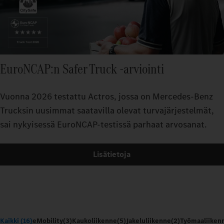
EuroNCAP:n Safer Truck -arviointi
Vuonna 2026 testattu Actros, jossa on Mercedes-Benz
Trucksin uusimmat saatavilla olevat turvajärjestelmät,
sai nykyisessä EuroNCAP-testissä parhaat arvosanat.
Lisätietoja
Kaikki (16)
eMobility
(3)
Kaukoliikenne
(5)
Jakeluliikenne
(2)
Työmaaliiken