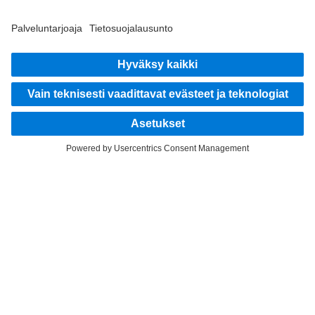
FOLLOW THE ROADSTARS.
Jaa kokemuksesi muiden kuorma-autonkuljettajien kanssa.
Nouse kyytiin
Julkaisija
Tietosuoja
Sopimus- ja käyttöehdot
EU Data Act
Tietosuoja Vikatilannepalvelu
Tietosuojaseloste - testiautot