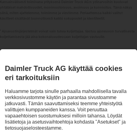
Kansainvälisesti toimivana yrityksenä Daimler Truck AG:n ydinarvoihin kuuluvat
yhtäläiset mahdollisuudet, monimuotoisuus, avoimuus ja kunnioitus. Tämä näkyy
siinä, miten ajattelemme, toimimme ja viestimme. Periaatteessa kaikki valitut
käsitteet sisältävät luonnollisesti kaikki sukupuolet ja identiteetit.
1
Ajoavustinjärjestelmät voivat vain tukea kuljettajaa. Vastuu ajoneuvon turvallisesta
kuljettamisesta jää aina kokonaisuudessaan kuljettajan vastuulle.
PYSY AJAN TASALLA.
Tutustu Mercedes-Benz Trucksiin digitaalisilla kanavillamme.