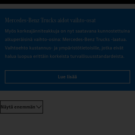
Mercedes‑Benz Trucks aidot vaihto-osat
Myös korkeajänniteakkuja on nyt saatavana kunnostettuina
alkuperäisinä vaihto-osina: Mercedes-Benz Trucks -laatua.
Vaihtoehto kustannus- ja ympäristötietoisille, jotka eivät
halua luopua erittäin korkeista turvallisuusstandardeista.
Lue lisää
Näytä enemmän