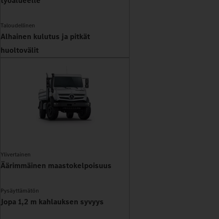
työalueelle
Taloudellinen
Alhainen kulutus ja pitkät
huoltovälit
Ylivertainen
Äärimmäinen maastokelpoisuus
Pysäyttämätön
Jopa 1,2 m kahlauksen syvyys