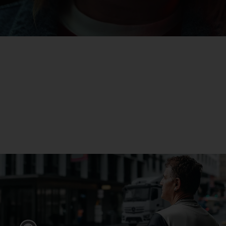
eActros
Lue lisää