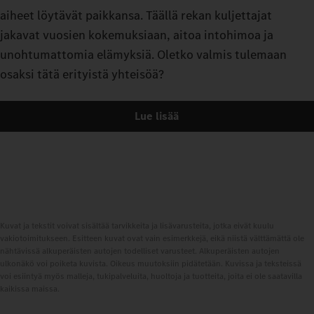
aiheet löytävät paikkansa. Täällä rekan kuljettajat
jakavat vuosien kokemuksiaan, aitoa intohimoa ja
unohtumattomia elämyksiä. Oletko valmis tulemaan
osaksi tätä erityistä yhteisöä?
Lue lisää
Kuvat ja tekstit voivat sisältää tarvikkeita ja lisävarusteita, jotka eivät kuulu
vakiotoimitukseen. Esitteen kuvat ovat vain esimerkkejä, eikä niistä välttämättä ole
nähtävissä alkuperäisten autojen todelliset varusteet. Alkuperäisten autojen
ulkonäkö voi poiketa kuvista. Oikeus muutoksiin pidätetään. Kuvissa ja teksteissä
voi esiintyä myös malleja, tukipalveluita, huoltoja ja tuotteita, joita ei ole saatavilla
kaikissa maissa.