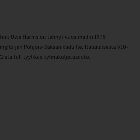
in: Uwe Harms on tehnyt vuosimallin 1976
gitsijan Pohjois-Saksan kaduille. Italialaisesta V10-
:stä tuli tyylikäs kylmäkuljetusauto.