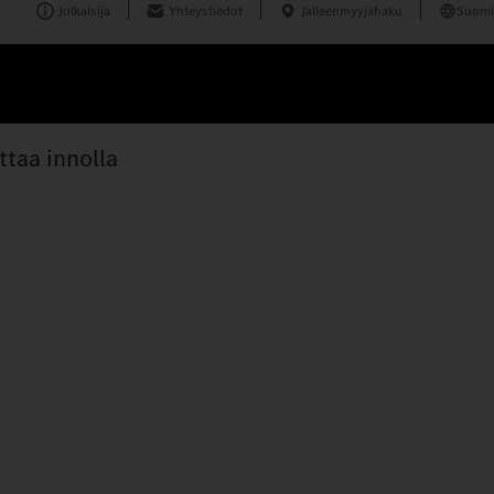
Julkaisija
Yhteystiedot
Jälleenmyyjähaku
Suomi
taa innolla