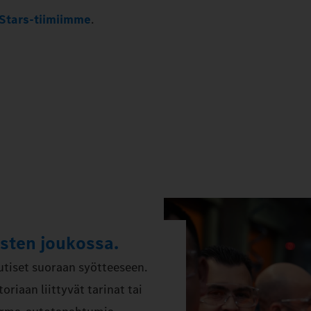
Stars-tiimiimme
.
isten joukossa.
tiset suoraan syötteeseen.
oriaan liittyvät tarinat tai