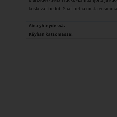
Mercedes‑Benz Trucks -kampanjoita ja ku
koskevat tiedot: Saat tietää niistä ensimmä
Aina yhteydessä.
Käyhän katsomassa!