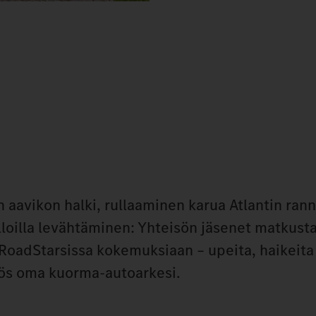
 aavikon halki, rullaaminen karua Atlantin ran
lloilla levähtäminen: Yhteisön jäsenet matkust
RoadStarsissa kokemuksiaan – upeita, haikeita 
myös oma kuorma-autoarkesi.