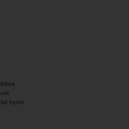
nikkoa
avat
tai hyvin