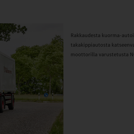
Rakkaudesta kuorma-autoih
takakippiautosta katseenvan
moottorilla varustetusta NG