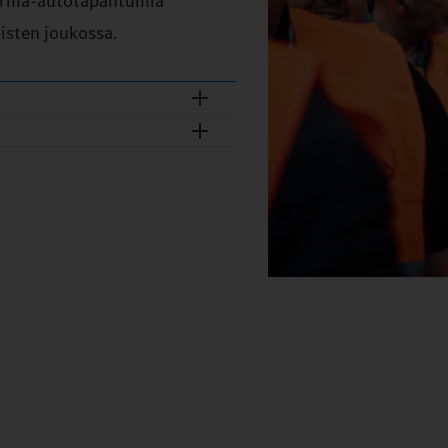
orma-autotapahtumia
isten joukossa.