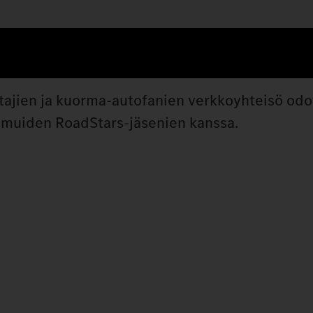
tajien ja kuorma-autofanien verkkoyhteisö odot
e muiden RoadStars-jäsenien kanssa.