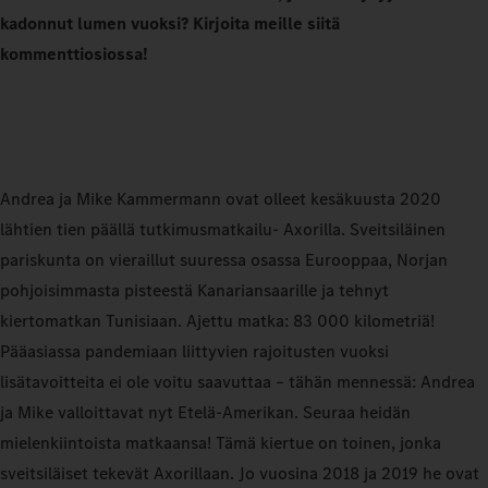
kadonnut lumen vuoksi? Kirjoita meille siitä
kommenttiosiossa!
Andrea ja Mike Kammermann ovat olleet kesäkuusta 2020
lähtien tien päällä tutkimusmatkailu‑ Axorilla. Sveitsiläinen
pariskunta on vieraillut suuressa osassa Eurooppaa, Norjan
pohjoisimmasta pisteestä Kanariansaarille ja tehnyt
kiertomatkan Tunisiaan. Ajettu matka: 83 000 kilometriä!
Pääasiassa pandemiaan liittyvien rajoitusten vuoksi
lisätavoitteita ei ole voitu saavuttaa – tähän mennessä: Andrea
ja Mike valloittavat nyt Etelä-Amerikan. Seuraa heidän
mielenkiintoista matkaansa! Tämä kiertue on toinen, jonka
sveitsiläiset tekevät Axorillaan. Jo vuosina 2018 ja 2019 he ovat