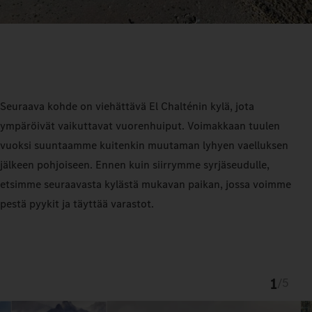
Seuraava kohde on viehättävä El Chalténin kylä, jota
ympäröivät vaikuttavat vuorenhuiput. Voimakkaan tuulen
vuoksi suuntaamme kuitenkin muutaman lyhyen vaelluksen
jälkeen pohjoiseen. Ennen kuin siirrymme syrjäseudulle,
etsimme seuraavasta kylästä mukavan paikan, jossa voimme
pestä pyykit ja täyttää varastot.
1
/
5