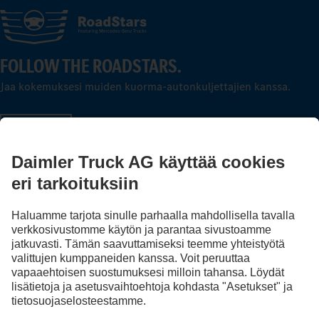
FOLLOW THE ROADSTARS.
Jaa kokemuksesi muiden kuorma-autonkuljettajien kanssa.
Nouse kyytiin
Julkaisija
Tietosuoja
Sopimus- ja käyttöehdot
EU Data Act