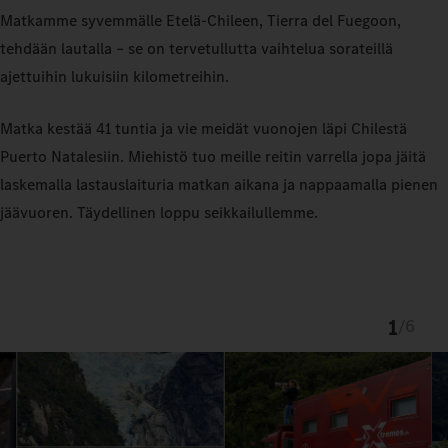
Matkamme syvemmälle Etelä-Chileen, Tierra del Fuegoon,
tehdään lautalla – se on tervetullutta vaihtelua sorateillä
ajettuihin lukuisiin kilometreihin.
Matka kestää 41 tuntia ja vie meidät vuonojen läpi Chilestä
Puerto Natalesiin. Miehistö tuo meille reitin varrella jopa jäitä
laskemalla lastauslaituria matkan aikana ja nappaamalla pienen
jäävuoren. Täydellinen loppu seikkailullemme.
1
/
6