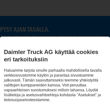
PYSY AJAN TASALLA.
Tutustu Mercedes-Benz Trucksiin digitaalisilla kanavillamme.
FOLLOW THE ROADSTARS.
Jaa kokemuksesi muiden kuorma-autonkuljettajien kanssa.
Nouse kyytiin