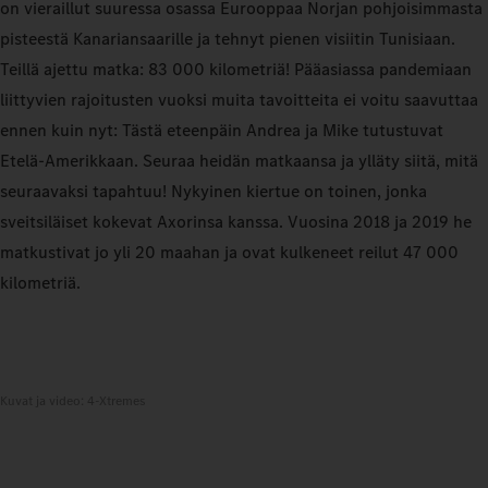
on vieraillut suuressa osassa Eurooppaa Norjan pohjoisimmasta
pisteestä Kanariansaarille ja tehnyt pienen visiitin Tunisiaan.
Teillä ajettu matka: 83 000 kilometriä! Pääasiassa pandemiaan
liittyvien rajoitusten vuoksi muita tavoitteita ei voitu saavuttaa
ennen kuin nyt: Tästä eteenpäin Andrea ja Mike tutustuvat
Etelä-Amerikkaan. Seuraa heidän matkaansa ja ylläty siitä, mitä
seuraavaksi tapahtuu! Nykyinen kiertue on toinen, jonka
sveitsiläiset kokevat Axorinsa kanssa. Vuosina 2018 ja 2019 he
matkustivat jo yli 20 maahan ja ovat kulkeneet reilut 47 000
kilometriä.
Kuvat ja video: 4-Xtremes