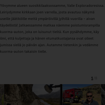
Yövymme alueen suosikkilaaksossamme, Valle Exploradoresissa.
Leiriydymme kirkkaan joen varrella, josta avautuu näkymä
useille jäätiköille meitä ympäröivillä jylhillä vuorilla – aivan
täydellistä! Jatkaessamme matkaa näemme poistumisrampilla
kuorma-auton, joka on luisunut tieltä. Kun pysähdymme, käy
ilmi, että kuljettaja ja hänen etumatkustajansa ovat olleet
jumissa siellä jo päivän ajan. Autamme tietenkin ja vedämme
kuorma-auton takaisin tielle.
1
/
8