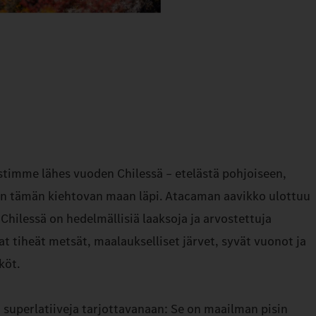
imme lähes vuoden Chilessä – etelästä pohjoiseen,
stiin tämän kiehtovan maan läpi. Atacaman aavikko ulottuu
Chilessä on hedelmällisiä laaksoja ja arvostettuja
vat tiheät metsät, maalaukselliset järvet, syvät vuonot ja
köt.
superlatiiveja tarjottavanaan: Se on maailman pisin