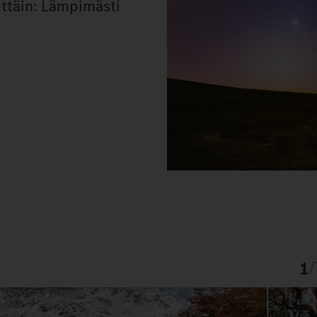
ettäin: Lämpimästi
1
/