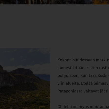
Kokonaisuudessaan matkust
lännestä itään, ristiin ra
pohjoiseen, kun taas Keski-
viinialueita. Etelää leimaa
Patagoniassa valtavat jääti
Chilellä on myös muutamia 