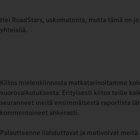
Hei RoadStars, uskomatonta, mutta tämä on jo
yhteisöä.
Kiitos mielenkiinnosta matkatarinoitamme koh
vuorovaikutuksesta. Erityisesti kiitos teille kaik
seuranneet meitä ensimmäisestä raportista läh
kommentoineet ahkerasti.
Palautteenne ilahduttavat ja motivoivat meitä a