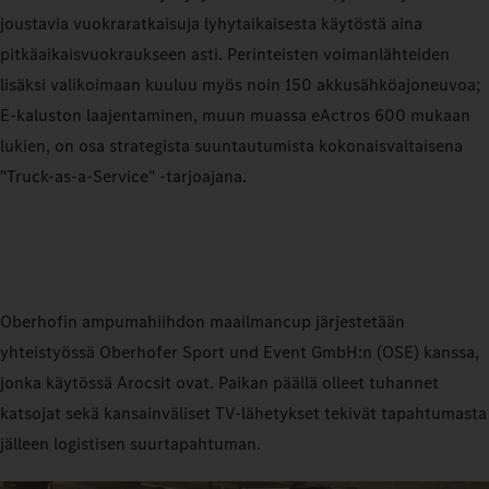
joustavia vuokraratkaisuja lyhytaikaisesta käytöstä aina
pitkäaikaisvuokraukseen asti. Perinteisten voimanlähteiden
lisäksi valikoimaan kuuluu myös noin 150 akkusähköajoneuvoa;
E‑kaluston laajentaminen, muun muassa eActros 600 mukaan
lukien, on osa strategista suuntautumista kokonaisvaltaisena
"Truck-as-a-Service" -tarjoajana.
Oberhofin ampumahiihdon maailmancup järjestetään
yhteistyössä Oberhofer Sport und Event GmbH:n (OSE) kanssa,
jonka käytössä Arocsit ovat. Paikan päällä olleet tuhannet
katsojat sekä kansainväliset TV-lähetykset tekivät tapahtumasta
jälleen logistisen suurtapahtuman.