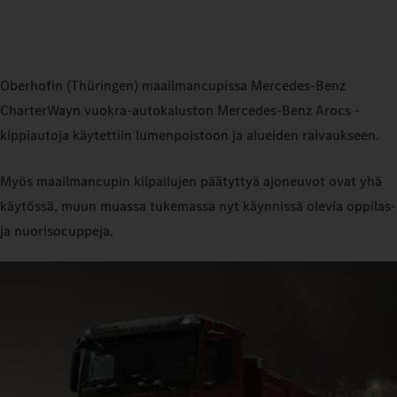
Oberhofin (Thüringen) maailmancupissa Mercedes‑Benz
CharterWayn vuokra‑autokaluston Mercedes‑Benz Arocs -
kippiautoja käytettiin lumenpoistoon ja alueiden raivaukseen.
Myös maailmancupin kilpailujen päätyttyä ajoneuvot ovat yhä
käytössä, muun muassa tukemassa nyt käynnissä olevia oppilas‑
ja nuorisocuppeja.