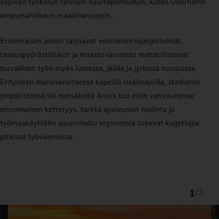
sopivan työkalun talvisiin suurtapahtumiin, kuten Oberhofin
ampumahiihdon maailmancupiin.
Erinomaisen pidon tarjoavat voimansiirtojärjestelmät,
tasauspyörästölukot ja maastovarustelu mahdollistavat
turvallisen työn myös lumessa, jäällä ja jyrkissä nousuissa.
Erityisesti manöveroitaessa kapeilla sisäänajoilla, stadionin
ympäristössä tai metsäteillä Arocs tuo esiin vahvuutensa:
erinomainen ketteryys, tarkka ajoneuvon hallinta ja
työmaakäyttöön suunniteltu ergonomia tukevat kuljettajia
pitkissä työvuoroissa.
1
/
3