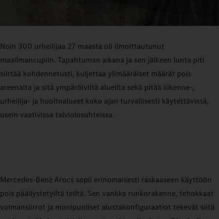
Noin 300 urheilijaa 27 maasta oli ilmoittautunut
maailmancupiin. Tapahtuman aikana ja sen jälkeen lunta piti
siirtää kohdennetusti, kuljettaa ylimääräiset määrät pois
areenalta ja sitä ympäröiviltä alueilta sekä pitää liikenne-,
urheilija- ja huoltoalueet koko ajan turvallisesti käytettävissä,
usein vaativissa talviolosuhteissa.
Mercedes‑Benz Arocs sopii erinomaisesti raskaaseen käyttöön
pois päällystetyiltä teiltä. Sen vankka runkorakenne, tehokkaat
voimansiirrot ja monipuoliset alustakonfiguraatiot tekevät siitä