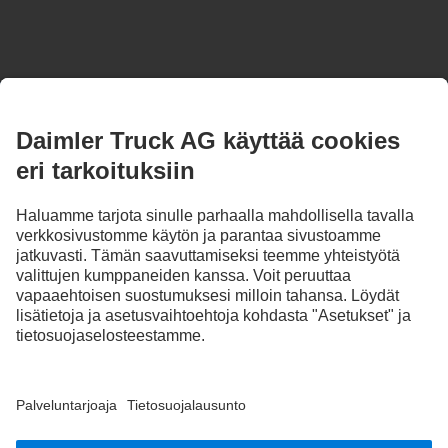
PYSY AJAN TASALLA.
Tutustu Mercedes-Benz Trucksiin digitaalisilla kanavillamme.
FOLLOW THE ROADSTARS.
Jaa kokemuksesi muiden kuorma-autonkuljettajien kanssa.
Nouse kyytiin