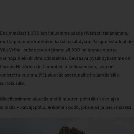
Ensimmäiset 1 000 km haluamme saada rivakasti takanamme,
mutta pidämme kuitenkin kaksi pysähdystä. Parque Estadual de
Vila Velha -puistossa tutkimme yli 300 miljoonaa vuotta
vanhoja hiekkikivimuodostelmia. Seuraava pysähdyksemme on
Parque Histórico de Carambeí, ulkoilmamuseo, joka on
omistettu vuonna 1911 alueelle asettuneille hollantilaisille
siirtolaisille.
Kävellessämme alueella meitä muuten pidetään koko ajan
silmällä – kaivajapöllö, erikoinen pöllö, joka elää ja pesii maassa.