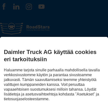
FOLLOW THE ROADSTARS.
Jaa kokemuksesi muiden kuorma-autonkuljettajien kanssa.
Nouse kyytiin
Julkaisija
Tietosuoja