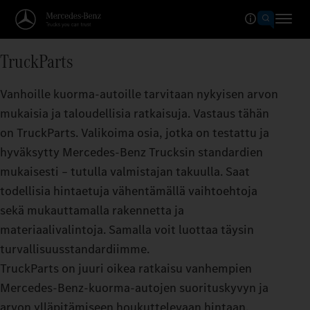
TruckParts
Vanhoille kuorma-autoille tarvitaan nykyisen arvon
mukaisia ja taloudellisia ratkaisuja. Vastaus tähän
on TruckParts. Valikoima osia, jotka on testattu ja
hyväksytty Mercedes‑Benz Trucksin standardien
mukaisesti – tutulla valmistajan takuulla. Saat
todellisia hintaetuja vähentämällä vaihtoehtoja
sekä mukauttamalla rakennetta ja
materiaalivalintoja. Samalla voit luottaa täysin
turvallisuusstandardiimme.
TruckParts on juuri oikea ratkaisu vanhempien
Mercedes‑Benz-kuorma-autojen suorituskyvyn ja
arvon ylläpitämiseen houkuttelevaan hintaan.​