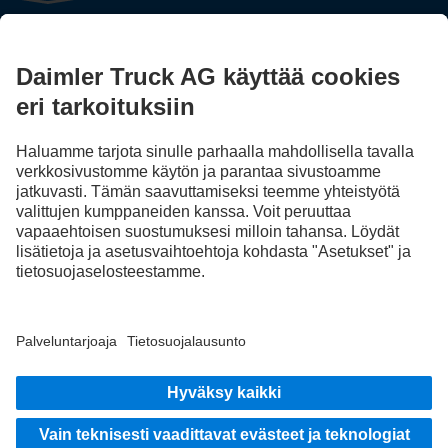
FOLLOW THE ROADSTARS.
Jaa kokemuksesi muiden kuorma-autonkuljettajien kanssa.
Nouse kyytiin
Julkaisija
Tietosuoja
Sopimus- ja käyttöehdot
EU Data Act
Tietosuoja Vikatilannepalvelu
Tietosuojaseloste - testiautot