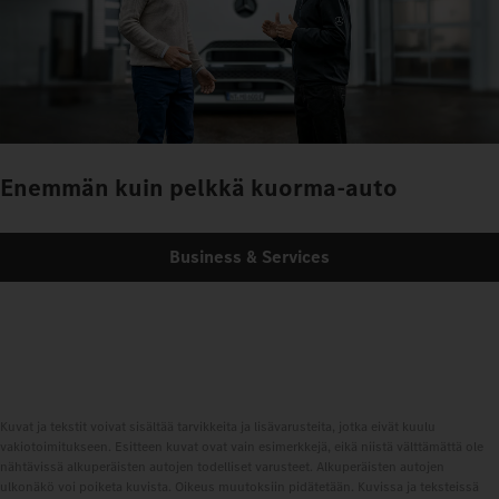
Enemmän kuin pelkkä kuorma-auto
Business & Services
Kuvat ja tekstit voivat sisältää tarvikkeita ja lisävarusteita, jotka eivät kuulu
vakiotoimitukseen. Esitteen kuvat ovat vain esimerkkejä, eikä niistä välttämättä ole
nähtävissä alkuperäisten autojen todelliset varusteet. Alkuperäisten autojen
ulkonäkö voi poiketa kuvista. Oikeus muutoksiin pidätetään. Kuvissa ja teksteissä