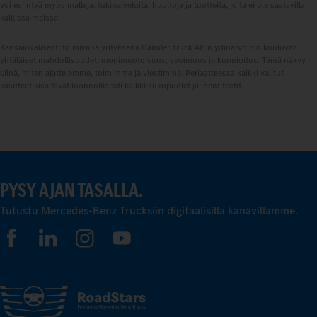
voi esiintyä myös malleja, tukipalveluita, huoltoja ja tuotteita, joita ei ole saatavilla
kaikissa maissa.
Kansainvälisesti toimivana yrityksenä Daimler Truck AG:n ydinarvoihin kuuluvat
yhtäläiset mahdollisuudet, monimuotoisuus, avoimuus ja kunnioitus. Tämä näkyy
siinä, miten ajattelemme, toimimme ja viestimme. Periaatteessa kaikki valitut
käsitteet sisältävät luonnollisesti kaikki sukupuolet ja identiteetit.
PYSY AJAN TASALLA.
Tutustu Mercedes-Benz Trucksiin digitaalisilla kanavillamme.