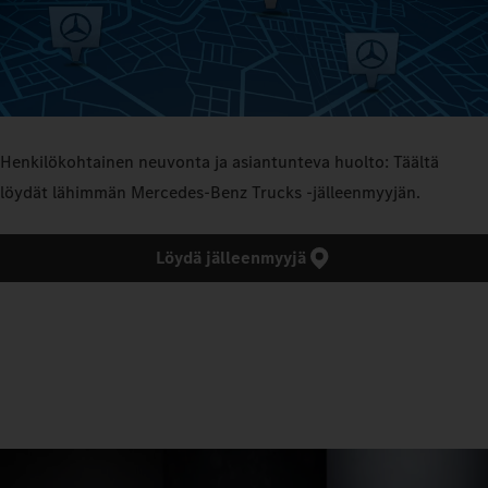
Henkilökohtainen neuvonta ja asiantunteva huolto: Täältä
löydät lähimmän Mercedes‑Benz Trucks -jälleenmyyjän.
Löydä jälleenmyyjä