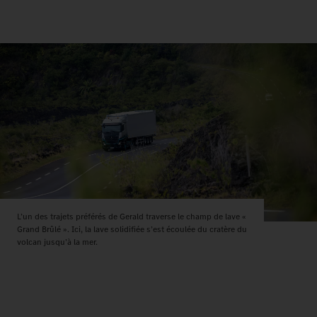
L’un des trajets préférés de Gerald traverse le champ de lave «
Grand Brûlé ». Ici, la lave solidifiée s’est écoulée du cratère du
volcan jusqu’à la mer.