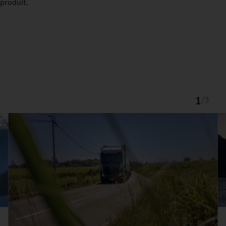
produit.
1
/
3