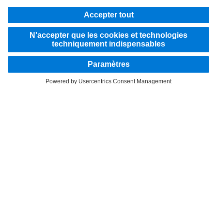
Montez à bord
Fournisseur
Politique de confidentialité
Mentions légales
EU Data Act
Politique de confidentialité Assistance en cas de panne
Protection des données véhicules d’essai
Plus d'informations sur la politique de confidentialité
Système d'alerte