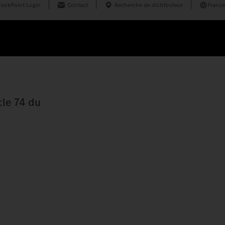
ruckPoint Login
Contact
Recherche de distributeur
France
cle 74 du