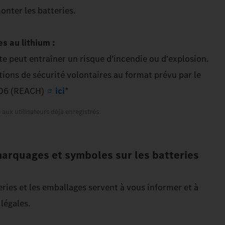
onter les batteries.
s au lithium :
e peut entraîner un risque d'incendie ou d'explosion.
ions de sécurité volontaires au format prévu par le
006 (REACH)
ici
*
aux utilisateurs déjà enregistrés.
 marquages et symboles sur les batteries
ries et les emballages servent à vous informer et à
légales.