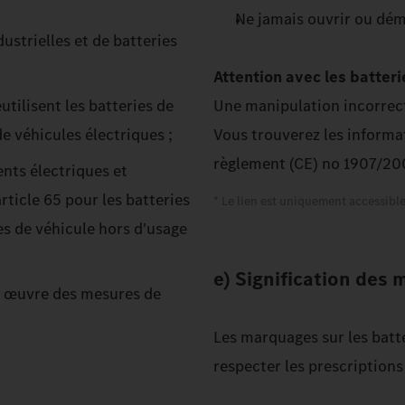
Ne jamais ouvrir ou dém
ustrielles et de batteries
Attention avec les batterie
tilisent les batteries de
Une manipulation incorrect
de véhicules électriques ;
Vous trouverez les informat
règlement (CE) no 1907/2
nts électriques et
rticle 65 pour les batteries
* Le lien est uniquement accessible 
ies de véhicule hors d'usage
e) Signification des
en œuvre des mesures de
Les marquages sur les batte
respecter les prescriptions 