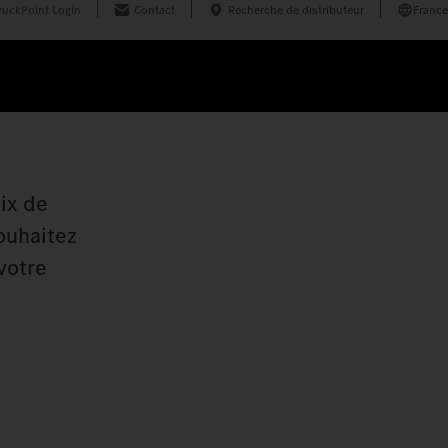
ruckPoint Login
Contact
Recherche de distributeur
France
oix de
ouhaitez
votre