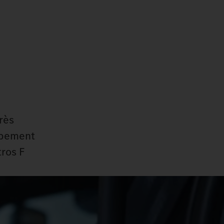
très
ipement
tros F