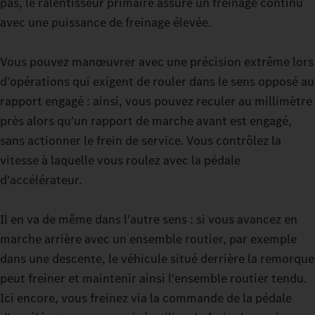
pas, le ralentisseur primaire assure un freinage continu
avec la cabine GigaSpace et la cabine BigSpace, vous avez le
avec une puissance de freinage élevée.
choix entre deux options spacieuses.
Des modes de conduite sélectionnables vous permettent de
conduire votre camion pour charges lourdes avec encore plus
Vous pouvez manœuvrer avec une précision extrême lors
de précision. Que ce soit à vide ou avec une charge élevée sur
d'opérations qui exigent de rouler dans le sens opposé au
un terrain exigeant : réglez votre Actros L jusqu'à 500 t pendant
rapport engagé : ainsi, vous pouvez reculer au millimètre
la conduite exactement sur le mode requis par votre trajet
près alors qu'un rapport de marche avant est engagé,
actuel. Avec ECO, HEAVY ou MANUAL, vous disposez de trois
sans actionner le frein de service. Vous contrôlez la
options. Vous pouvez effectuer des manœuvres délicates grâce
vitesse à laquelle vous roulez avec la pédale
à l'embrayage hydraulique en mode manœuvre : la propulsion
d'accélérateur.
constante vous permet de manœuvrer même avec des charges
très lourdes pratiquement sans usure de l'embrayage de
Il en va de même dans l'autre sens : si vous avancez en
démarrage.
marche arrière avec un ensemble routier, par exemple
dans une descente, le véhicule situé derrière la remorque
peut freiner et maintenir ainsi l'ensemble routier tendu.
Ici encore, vous freinez via la commande de la pédale