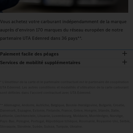
Vous achetez votre carburant indépendamment de la marque
auprès d'environ 170 marques du réseau européen de notre
partenaire UTA Edenred dans 36 pays**.
Paiement facile des péages
Services de mobilité supplémentaires
* L'émetteur de la carte et le partenaire contractuel est le partenaire de coopération
UTA Edenred. Les autres conditions et modalités d'utilisation de la carte carburant
sont définies dans l'accord contractuel avec UTA Edenred.
** Allemagne, Andorre, Autriche, Belgique, Bosnie-Herzégovine, Bulgarie, Croatie,
Danemark, Espagne, Estonie, Finlande, France, Grèce, Hongrie, Irlande, Italie,
Lettonie, Liechtenstein, Lituanie, Luxembourg, Moldavie, Monténégro, Norvège,
Pays-Bas, Pologne, Portugal, République tchèque, Roumanie, Royaume-Uni, Serbie,
Slovaquie, Slovénie, Suède, Suisse, Turquie, Ukraine.