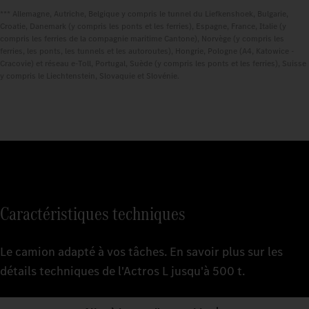
*** Allemagne, Autriche, Belgique y compris le tunnel du Liefkenshoek, Bulgarie,
Croatie, Danemark (y compris les ponts et les ferries), Espagne, France, Italie (y
compris les ferries de la compagnie maritime Cantone), Norvège (y compris les
ferries, les ponts, les tunnels et les autoroutes), Hongrie, Pologne (A4, Katowice -
Cracovie) et réseau e-Toll, Portugal, Suède (y compris les ponts et les ferries), Suisse
y compris le Liechtenstein, Slovaquie et Slovénie.
Caractéristiques techniques
Le camion adapté à vos tâches. En savoir plus sur les
détails techniques de l'Actros L jusqu'à 500 t.