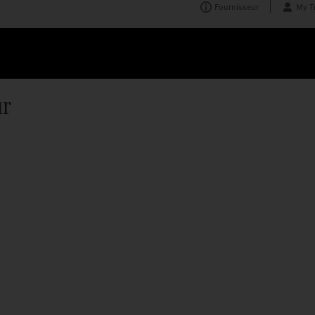
Fournisseur
My T
ur