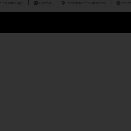
ruckPoint Login
Contact
Recherche de distributeur
France