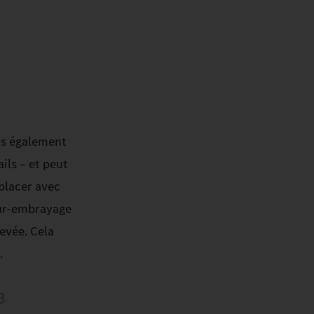
is également
ils – et peut
placer avec
eur-embrayage
evée. Cela
.
3