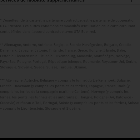
* L'émetteur de la carte et le partenaire contractuel est le partenaire de coopération
UTA Edenred. Les autres conditions et modalités d'utilisation de la carte carburant
sont définies dans l'accord contractuel avec UTA Edenred.
** Allemagne, Andorre, Autriche, Belgique, Bosnie-Herzégovine, Bulgarie, Croatie,
Danemark, Espagne, Estonie, Finlande, France, Grèce, Hongrie, Irlande, Italie,
Lettonie, Liechtenstein, Lituanie, Luxembourg, Moldavie, Monténégro, Norvège,
Pays-Bas, Pologne, Portugal, République tchèque, Roumanie, Royaume-Uni, Serbie,
Slovaquie, Slovénie, Suède, Suisse, Turquie, Ukraine.
*** Allemagne, Autriche, Belgique y compris le tunnel du Liefkenshoek, Bulgarie,
Croatie, Danemark (y compris les ponts et les ferries), Espagne, France, Italie (y
compris les ferries de la compagnie maritime Cantone), Norvège (y compris les
ferries, les ponts, les tunnels et les autoroutes), Hongrie, Pologne (A4, Katowice -
Cracovie) et réseau e-Toll, Portugal, Suède (y compris les ponts et les ferries), Suisse
y compris le Liechtenstein, Slovaquie et Slovénie.