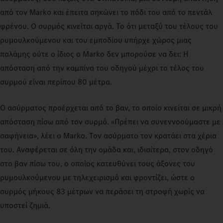
από τον Marko και έπειτα σηκώνει το πόδι του από το πεντάλ
φρένου. Ο συρμός κινείται αργά. Το ότι μεταξύ του τέλους του
ρυμουλκούμενου και του εμποδίου υπήρχε χώρος μιας
παλάμης ούτε ο ίδιος ο Marko δεν μπορούσε να δει: Η
απόσταση από την καμπίνα του οδηγού μέχρι το τέλος του
συρμού είναι περίπου 80 μέτρα.
Ο ασύρματος προέρχεται από το βαν, το οποίο κινείται σε μικρή
απόσταση πίσω από τον συρμό. «Πρέπει να συνεννοούμαστε με
σαφήνεια», λέει ο Marko. Τον ασύρματο τον κρατάει στα χέρια
του. Αναφέρεται σε όλη την ομάδα και, ιδιαίτερα, στον οδηγό
στο βαν πίσω του, ο οποίος κατευθύνει τους άξονες του
ρυμουλκούμενου με τηλεχειρισμό και φροντίζει, ώστε ο
συρμός μήκους 83 μέτρων να περάσει τη στροφή χωρίς να
υποστεί ζημιά.