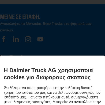
ΜΕΊΝΕ ΣΕ ΕΠΑΦΉ.
Ανακαλύψτε τα Mercedes‑Benz Trucks στα ψηφιακά μας
κανάλια.
FOLLOW THE ROADSTARS
Μοιράσου τώρα εμπειρίες με άλλους οδηγούς φορτηγών.
Επιβιβάσου