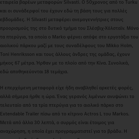
εταιρεία βαρέων μεταφορών Silvasti. Ο 50χρονος από το Turku
και οι συνάδερφοί του έχουν εδώ τη βάση τους για πολλές
εβδομάδες. Η Silvasti μεταφέρει ανεμογεννήτριες στους
προορισμούς της στο δυτικό τμήμα του Σλέσβιχ-Χόλσταϊν. Μόνο
τα πτερύγια, τα οποία ο Marko φέρνει απόψε στο εργοτάξιο του
αιολικού πάρκου μαζί με τους συναδέλφους του Mikko Holm,
Toni Henriksson και τους άλλους άνδρες της ομάδας, έχουν
μήκος 67 μέτρα. Ήρθαν με το πλοίο από την Κίνα. Συνολικά,
εδώ αποθηκεύονται 18 τεμάχια.
Η επερχόμενη μεταφορά είχε ήδη αναβληθεί αρκετές φορές,
αλλά σήμερα ήρθε η ώρα. Ένας γερανός λιμένων ανυψώνει το
τελευταίο από τα τρία πτερύγια για το αιολικό πάρκο στο
Extendable Trailer πίσω από το κίτρινο Actros L του Markos.
Μετά από άλλα 30 λεπτά, ο συρμός είναι έτοιμος για
αναχώρηση, η οποία έχει προγραμματιστεί για το βράδυ. Η