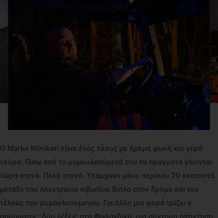
Ο Marko Niinikari είναι ένας τύπος με ήρεμη φωνή και γερά
νεύρα. Πίσω από το ρυμουλκούμενό του τα πράγματα γίνονται
τώρα στενά. Πολύ στενά. Υπάρχουν μόνο περίπου 20 εκατοστά
μεταξύ του ηλεκτρικού κιβωτίου δίπλα στον δρόμο και του
τέλους του ρυμουλκούμενου. Για άλλη μια φορά τρίζει ο
ασύρματος, δύο λέξεις στα Φινλανδικά, μια σύντομη απάντηση