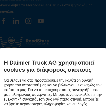
Ανακαλύψτε τα Mercedes‑Benz Trucks στα ψηφιακά μας
κανάλια.
FOLLOW THE ROADSTARS
Μοιράσου τώρα εμπειρίες με άλλους οδηγούς φορτηγών.
Επιβιβάσου