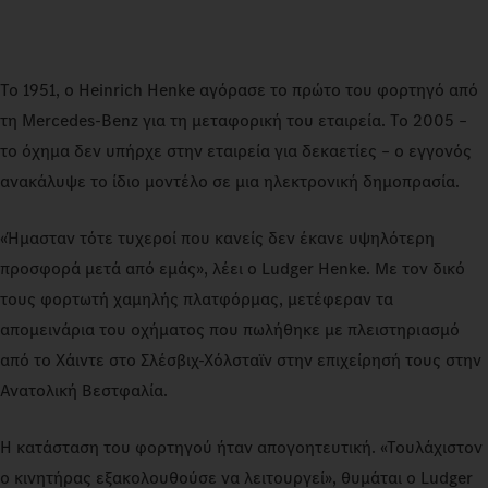
Το 1951, ο Heinrich Henke αγόρασε το πρώτο του φορτηγό από
τη Mercedes‑Benz για τη μεταφορική του εταιρεία. Το 2005 –
το όχημα δεν υπήρχε στην εταιρεία για δεκαετίες – ο εγγονός
ανακάλυψε το ίδιο μοντέλο σε μια ηλεκτρονική δημοπρασία.
«Ήμασταν τότε τυχεροί που κανείς δεν έκανε υψηλότερη
προσφορά μετά από εμάς», λέει ο Ludger Henke. Με τον δικό
τους φορτωτή χαμηλής πλατφόρμας, μετέφεραν τα
απομεινάρια του οχήματος που πωλήθηκε με πλειστηριασμό
από το Χάιντε στο Σλέσβιχ‑Χόλσταϊν στην επιχείρησή τους στην
Ανατολική Βεστφαλία.
Η κατάσταση του φορτηγού ήταν απογοητευτική. «Τουλάχιστον
ο κινητήρας εξακολουθούσε να λειτουργεί», θυμάται ο Ludger