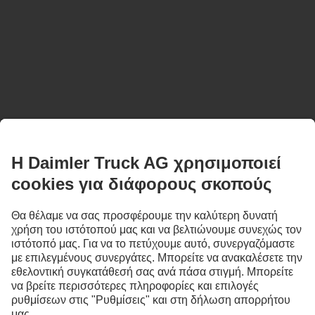
ΜΕΊΝΕ ΣΕ ΕΠΑΦΉ.
Ανακαλύψτε τα Mercedes‑Benz Trucks στα ψηφιακά μας
κανάλια.