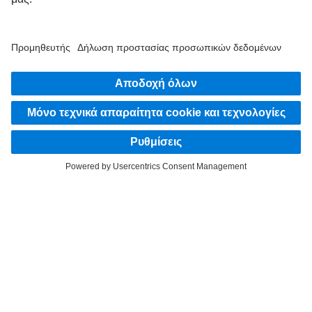
FOLLOW THE ROADSTARS
Μοιράσου τώρα εμπειρίες με άλλους οδηγούς φορτηγών.
Επιβιβάσου
Πάροχος
Υποδείξεις Προστασίας Δεδομένων/Δήλωση Απορρήτου
Νομικές υποδείξεις
EU Data Act
Υποδείξεις Προστασίας Δεδομένων/Δήλωση Απορρήτου Υπηρεσία οδικής βοήθειας