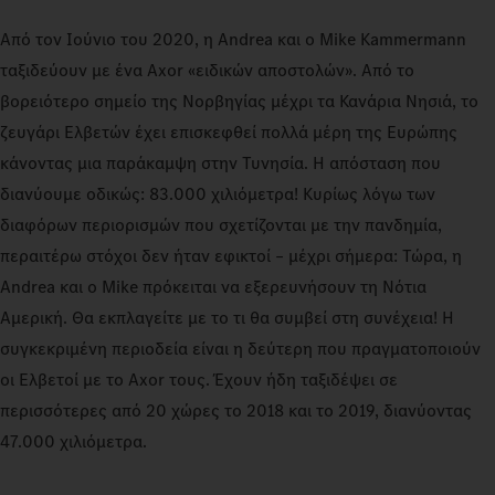
Από τον Ιούνιο του 2020, η Andrea και ο Mike Kammermann
ταξιδεύουν με ένα Axor «ειδικών αποστολών». Από το
βορειότερο σημείο της Νορβηγίας μέχρι τα Κανάρια Νησιά, το
ζευγάρι Ελβετών έχει επισκεφθεί πολλά μέρη της Ευρώπης
κάνοντας μια παράκαμψη στην Τυνησία. Η απόσταση που
διανύουμε οδικώς: 83.000 χιλιόμετρα! Κυρίως λόγω των
διαφόρων περιορισμών που σχετίζονται με την πανδημία,
περαιτέρω στόχοι δεν ήταν εφικτοί – μέχρι σήμερα: Τώρα, η
Andrea και ο Mike πρόκειται να εξερευνήσουν τη Νότια
Αμερική. Θα εκπλαγείτε με το τι θα συμβεί στη συνέχεια! Η
συγκεκριμένη περιοδεία είναι η δεύτερη που πραγματοποιούν
οι Ελβετοί με το Axor τους. Έχουν ήδη ταξιδέψει σε
περισσότερες από 20 χώρες το 2018 και το 2019, διανύοντας
47.000 χιλιόμετρα.