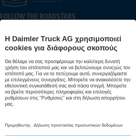
FOLLOW THE ROADSTARS
Μοιράσου τώρα εμπειρίες με άλλους οδηγούς φορτηγών.
Επιβιβάσου
Πάροχος
Υποδείξεις Προστασίας Δεδομένων/Δήλωση Απορρήτου
Νομικές υποδείξεις
EU Data Act
Υποδείξεις Προστασίας Δεδομένων/Δήλωση Απορρήτου Υπηρεσία οδικής βοήθειας