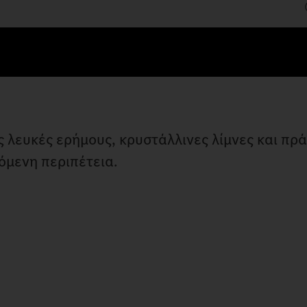
υς λευκές ερήμους, κρυστάλλινες λίμνες και πρ
όμενη περιπέτεια.