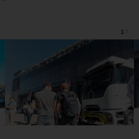
1
/
7