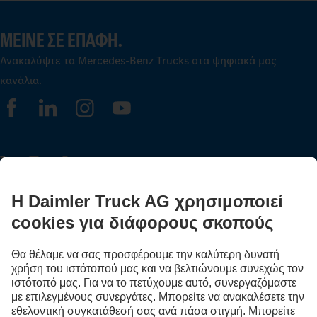
ΜΕΊΝΕ ΣΕ ΕΠΑΦΉ.
Ανακαλύψτε τα Mercedes‑Benz Trucks στα ψηφιακά μας
κανάλια.
FOLLOW THE ROADSTARS
Μοιράσου τώρα εμπειρίες με άλλους οδηγούς φορτηγών.
Επιβιβάσου