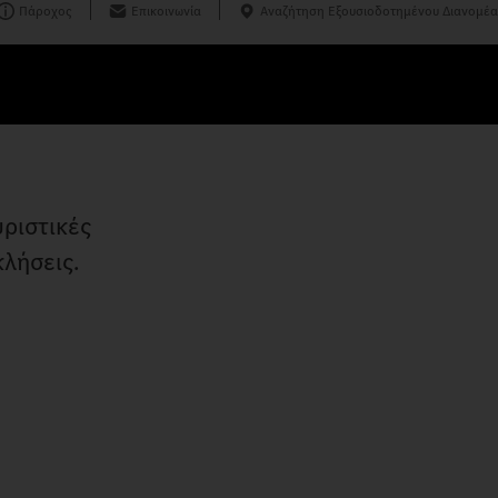
Πάροχος
Επικοινωνία
Αναζήτηση Εξουσιοδοτημένου Διανομέα
υριστικές
λήσεις.