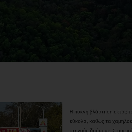
Η πυκνή βλάστηση εκτός τ
εύκολα, καθώς τα χαμηλο
στενούς δρόμους. Στους κύ