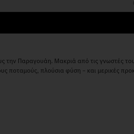
ους την Παραγουάη. Μακριά από τις γνωστές το
υς ποταμούς, πλούσια φύση – και μερικές προκ