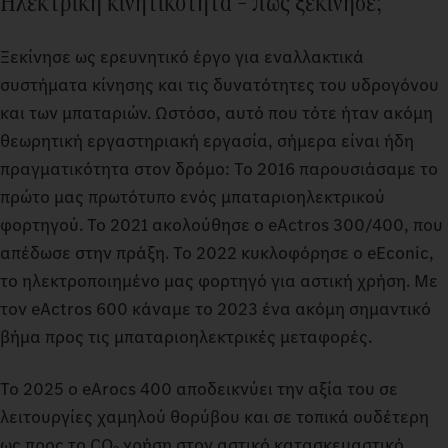
Ηλεκτρική κινητικότητα – πώς ξεκίνησε;
Ξεκίνησε ως ερευνητικό έργο για εναλλακτικά
συστήματα κίνησης και τις δυνατότητες του υδρογόνου
και των μπαταριών. Ωστόσο, αυτό που τότε ήταν ακόμη
θεωρητική εργαστηριακή εργασία, σήμερα είναι ήδη
πραγματικότητα στον δρόμο: Το 2016 παρουσιάσαμε το
πρώτο μας πρωτότυπο ενός μπαταριοηλεκτρικού
φορτηγού. Το 2021 ακολούθησε ο eActros 300/400, που
απέδωσε στην πράξη. Το 2022 κυκλοφόρησε ο eEconic,
το ηλεκτροποιημένο μας φορτηγό για αστική χρήση. Με
τον eActros 600 κάναμε το 2023 ένα ακόμη σημαντικό
βήμα προς τις μπαταριοηλεκτρικές μεταφορές.
Το 2025 ο eArocs 400 αποδεικνύει την αξία του σε
λειτουργίες χαμηλού θορύβου και σε τοπικά ουδέτερη
ως προς το CO
χρήση στον αστικό κατασκευαστικό