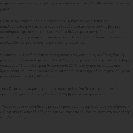
υπηρεσίες υποστήριξης, υπηρεσίες και προϊόντα που δεν διατίθενται σε ορισμένες
χώρες.
Ως διεθνώς δραστηριοποιούμενη εταιρεία, η ισότητα των ευκαιριών, η
ποικιλομορφία, η δεκτικότητα και ο σεβασμός συγκαταλέγονται στις βασικές
πεποιθήσεις της Daimler Truck AG. Αυτό το δείχνουμε με τον τρόπο που
σκεφτόμαστε, ενεργούμε και επικοινωνούμε. Κατά κανόνα, όλοι οι επιλεγμένοι όροι
περιλαμβάνουν φυσικά όλα τα φύλα και τις ταυτότητες.
1
Η αυτονομία προσδιορίστηκε εσωτερικά υπό συγκεκριμένες συνθήκες δοκιμής,
μετά από προετοιμασία με ρυμουλκό 4x2 για ημιρυμουλκούμενο με συνολικό βάρος
σύμπλεγμα 40 t σε εξωτερική θερμοκρασία 20 °C κατά χρήση σε υπεραστικά
δρομολόγια, και μπορεί να αποκλίνει από τις τιμές που προσδιορίστηκαν σύμφωνα
με τον Κανονισμό (ΕΕ) 2017/2400.
2
Βασίζεται σε εσωτερικές προσομοιώσεις, καθώς ένα δεσμευτικό και ενιαίο
πρότυπο Megawatt Charging System (MCS) βρίσκεται ακόμη υπό εκπόνηση.
3
Τα συστήματα υποβοήθησης μπορούν μόνο να υποστηρίξουν τους/τις οδηγούς. Η
ευθύνη για την ασφαλή οδήγηση του οχήματος παραμένει πάντοτε στο σύνολό της
στον/στην οδηγό.