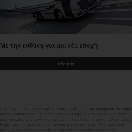
Με την ευθύνη για μια νέα εποχή
eEconic
Οι εικόνες και τα κείμενα μπορεί να περιέχουν αξεσουάρ και προαιρετικό εξοπλισμό
που δεν ανήκουν στον βασικό παραδοτέο εξοπλισμό. Οι εικόνες είναι ενδεικτικές
και είναι πιθανό να μην αντικατοπτρίζουν την πραγματική κατάσταση του οχήματος.
Η εμφάνιση του οχήματος μπορεί να διαφέρει από τις εικόνες. Με την επιφύλαξη
αλλαγών. Στις εικόνες και τα κείμενα ενδέχεται επίσης να περιέχονται τύποι,