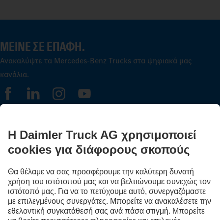
ΜΕΊΝΕ ΣΕ ΕΠΑΦΉ.
Ανακαλύψτε τα Mercedes‑Benz Trucks στα ψηφιακά μας
κανάλια.
FOLLOW THE ROADSTARS
Μοιράσου τώρα εμπειρίες με άλλους οδηγούς φορτηγών.
Επιβιβάσου