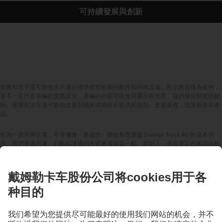
可持續發展與創新
插圖和文字還可能包含不屬於標準供貨範圍的配件和特殊設備。所示圖面僅為範例，
並不一定代表車輛的實際狀況。車輛的外觀可能會與圖示有差異。我們保留變更的權
利。插圖和文字還可能包含個別國家或地區不提供的類型、支援服務、維護服務和產
品。
作為一家跨國企業，平等機會、多樣性、開放和尊重是 Daimler Truck AG 的基本信
念。我們透過思考、行動和溝通的方式來展現這一點。原則上，所有選定的術語自然
包括所有性別和身份。