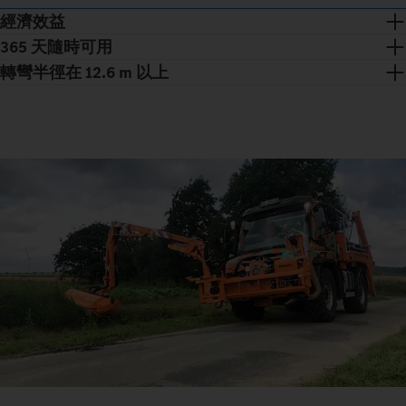
經濟效益
365 天隨時可用
轉彎半徑在 12.6 m 以上
Unimog 機具承載車為您帶來節能的出行體驗，並因其多用途設
計而具備高度使用率。保養間隔長達約 1,400 運行小時，讓您的
Unimog 機具承載車擁有多種用途，全年皆可投入使用。
營運成本維持在較低水平。
Unimog 機具承載車配備全輪轉向系統，即使於狹窄空間亦能靈
活操控。