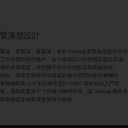
緊湊型設計
緊湊、更緊湊、最緊湊：各款 Unimog 車型為您提供符合
工作所需的理想條件。短小車頭設計的整體高度以及纖
薄的車身寬度，使您幾乎在任何地點皆能高效操作。
例如，當需穿越狹窄街道或於極小空間內操控車輛時，
車輪軸距為 12.6 米且總長度約 2,800 毫米起的入門型
號，憑藉其緊湊尺寸與極小轉彎半徑，讓 Unimog 機具承
載車能從多個角度發揮強大效能。