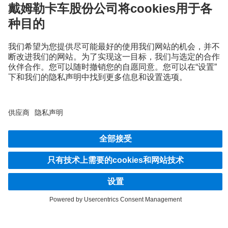
插圖和文字還可能包含不屬於標準供貨範圍的配件和特殊設備。所示圖面僅為範例，
並不一定代表車輛的實際狀況。車輛的外觀可能會與圖示有差異。我們保留變更的權
利。插圖和文字還可能包含個別國家或地區不提供的類型、支援服務、維護服務和產
品。
作為一家跨國企業，平等機會、多樣性、開放和尊重是 Daimler Truck AG 的基本信
念。我們透過思考、行動和溝通的方式來展現這一點。原則上，所有選定的術語自然
包括所有性別和身份。
1
參見 250 PS 馬力級的「
2020 牽引測試
」。
2
所有在 Unimog 合作夥伴平台上註冊的製造商均符合 Mercedes‑Benz Trucks 在技
術、品質、服務和銷售領域的品質標準。因此，您已獲得「UnimogPartner by
Mercedes‑Benz」或「Mercedes‑Benz Unimog ExpertPartner」認證。Unimog 使用者
可以放心，透過這個新平台能獲得最佳的車輛與設備組合。