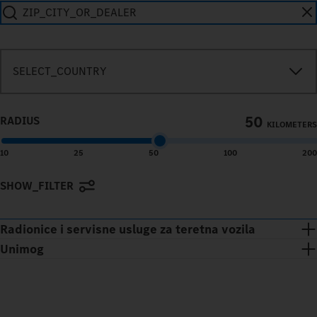
SEARCH_IN_IMMEDIATE_VICINITY
SELECT_COUNTRY
50
RADIUS
KILOMETERS
10
25
50
100
200
SHOW_FILTER
Terms of use
© 1987–2026 HERE
Radionice i servisne usluge za teretna vozila
Unimog