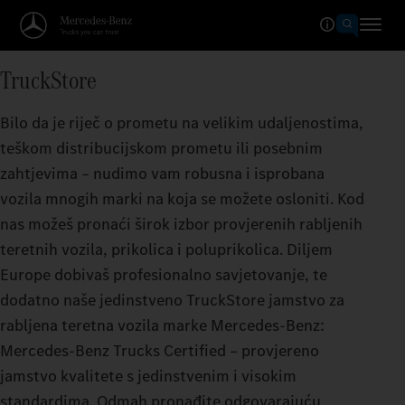
TruckStore
Bilo da je riječ o prometu na velikim udaljenostima,
teškom distribucijskom prometu ili posebnim
zahtjevima – nudimo vam robusna i isprobana
vozila mnogih marki na koja se možete osloniti. Kod
nas možeš pronaći širok izbor provjerenih rabljenih
teretnih vozila, prikolica i poluprikolica. Diljem
Europe dobivaš profesionalno savjetovanje, te
dodatno naše jedinstveno TruckStore jamstvo za
rabljena teretna vozila marke Mercedes‑Benz:
Mercedes‑Benz Trucks Certified – provjereno
jamstvo kvalitete s jedinstvenim i visokim
standardima. Odmah pronađite odgovarajuću