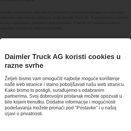
Jednake mogućnosti, raznolikost, otvorenost i poštovanje ubrajaju se u temeljna
uvjerenja međunarodno djelujuće tvrtke Daimler Truck AG. To pokazujemo načinom
na koji razmišljamo, djelujemo i komuniciramo. U načelu svi odabrani pojmovi
uključuju dakako sve rodove i identitete.
OSTANI U KONTAKTU.
Otkrij Mercedes-Benz Trucks na našim digitalnim kanalima.
Generalni distributer Daimler Truck AG za Hrvatsku