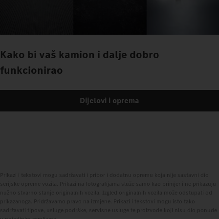
Kako bi vaš kamion i dalje dobro
funkcionirao
Dijelovi i oprema
Prikazi i tekstovi mogu sadržavati i pribor i dodatnu opremu koja nije sastavni dio
serijske opreme vozila. Prikazi na fotografijama služe samo kao primjer i ne prikazuju
nužno stvarno stanje originalnih vozila. Izgled originalnih vozila može odstupati od
prikazanoga. Pridržavamo pravo na izmjene. Prikazi i tekstovi mogu isto tako
sadržavati tipove, usluge podrške, servisne usluge te proizvode koji nisu dio ponude
u pojedinim zemljama.