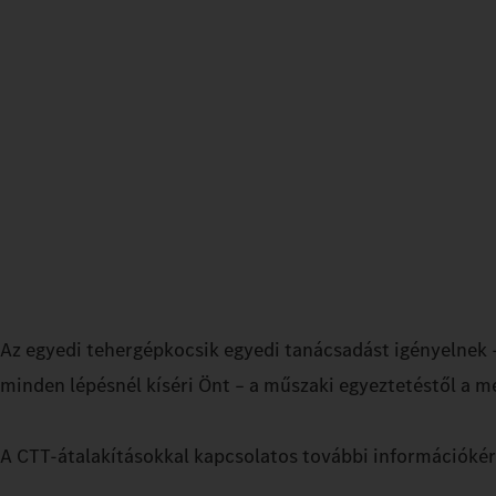
Az egyedi tehergépkocsik egyedi tanácsadást igényelnek
minden lépésnél kíséri Önt – a műszaki egyeztetéstől a me
A CTT-átalakításokkal kapcsolatos további információké