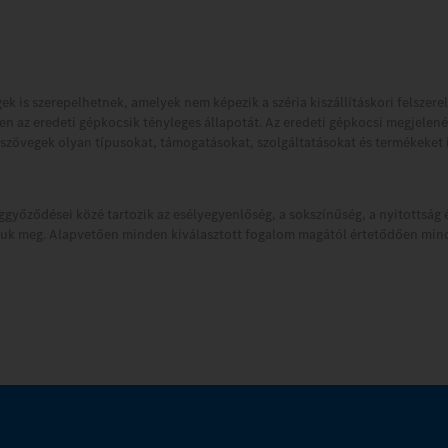
ek is szerepelhetnek, amelyek nem képezik a széria kiszállításkori felszerel
n az eredeti gépkocsik tényleges állapotát. Az eredeti gépkocsi megjelené
 a szövegek olyan típusokat, támogatásokat, szolgáltatásokat és termékeket 
őződései közé tartozik az esélyegyenlőség, a sokszínűség, a nyitottság és 
k meg. Alapvetően minden kiválasztott fogalom magától értetődően min