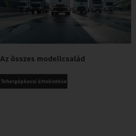
Az összes modellcsalád
Tehergépkocsi áttekintése