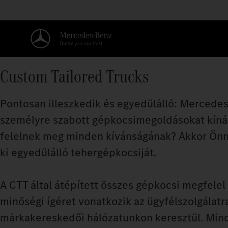
Custom Tailored Trucks
Pontosan illeszkedik és egyedülálló: Mercedes
személyre szabott gépkocsimegoldásokat kínál
felelnek meg minden kívánságának? Akkor Önne
ki egyedülálló tehergépkocsiját.
A CTT által átépített összes gépkocsi megfele
minőségi ígéret vonatkozik az ügyfélszolgálatr
márkakereskedői hálózatunkon keresztül. Mind