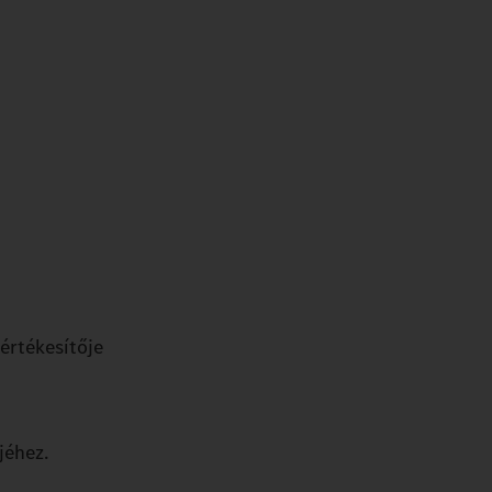
értékesítője
jéhez.