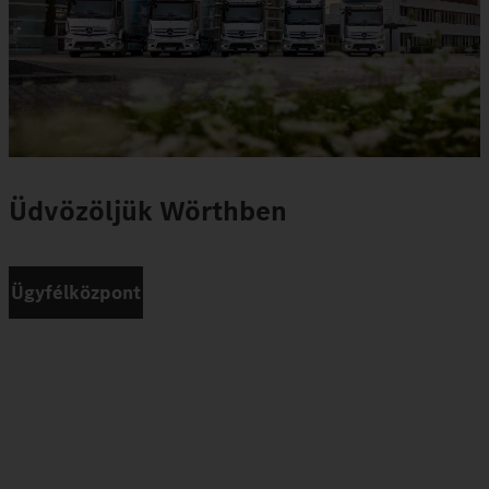
Üdvözöljük Wörthben
Ügyfélközpont