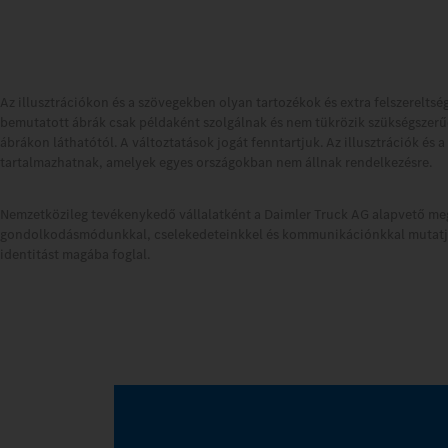
Az illusztrációkon és a szövegekben olyan tartozékok és extra felszereltség
bemutatott ábrák csak példaként szolgálnak és nem tükrözik szükségszerűe
ábrákon láthatótól. A változtatások jogát fenntartjuk. Az illusztrációk és
tartalmazhatnak, amelyek egyes országokban nem állnak rendelkezésre.
Nemzetközileg tevékenykedő vállalatként a Daimler Truck AG alapvető meggy
gondolkodásmódunkkal, cselekedeteinkkel és kommunikációnkkal mutatju
identitást magába foglal.