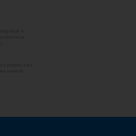
tség részét. A
se eltérhet az
is
a tisztelet. Ezt a
den nemet és