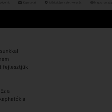
ségeink
Kapcsolat
Márkaképviselet-keresés
Magyarország
ásunkkal
 nem
 fejlesztjük
Ez a
 kaphatók a