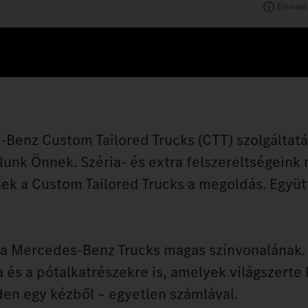
Elérhető
‑Benz Custom Tailored Trucks (CTT) szolgáltat
unk Önnek. Széria- és extra felszereltségeink
k a Custom Tailored Trucks a megoldás. Együtt
l a Mercedes‑Benz Trucks magas színvonalának. 
a és a pótalkatrészekre is, amelyek világszerte
en egy kézből – egyetlen számlával.