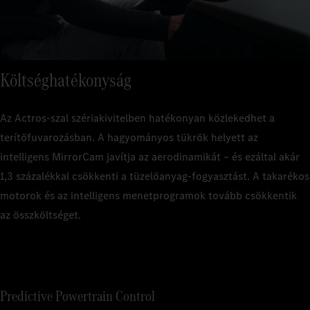
áttekinthetően a rendelkezésére áll az összes lényeges funkció –
a navigációtól a táblafelismerő asszisztensig.
Költséghatékonyság
Az Actros-szal szériakivitelben hatékonyan közlekedhet a
terítőfuvarozásban. A hagyományos tükrök helyett az
intelligens MirrorCam javítja az aerodinamikát – és ezáltal akár
1,3 százalékkal csökkenti a tüzelőanyag-fogyasztást. A takarékos
motorok és az intelligens menetprogramok tovább csökkentik
az összköltséget.
Predictive Powertrain Control