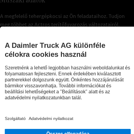
A megfelelő tehergépkocsi az Ön feladataihoz. Tudjon
meg többet az Actros terítőfuvarozás változatairól.
Az áttekintéshez
Személyes tanácsadás és hozzáértő szervizelés: Itt
megtalálhatja a legközelebbi Mercedes‑Benz Trucks