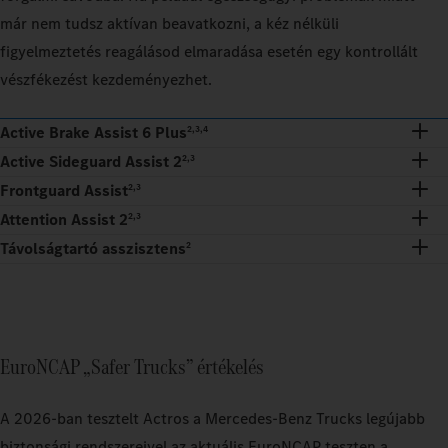
már nem tudsz aktívan beavatkozni, a kéz nélküli
figyelmeztetés reagálásod elmaradása esetén egy kontrollált
vészfékezést kezdeményezhet.
Active Brake Assist 6 Plus
2,3,4
Active Sideguard Assist 2
2,3
Frontguard Assist
2,3
Attention Assist 2
2,3
Távolságtartó asszisztens
2
EuroNCAP „Safer Trucks” értékelés
A 2026-ban tesztelt Actros a Mercedes-Benz Trucks legújabb
biztonsági rendszereivel az aktuális EuroNCAP teszten a