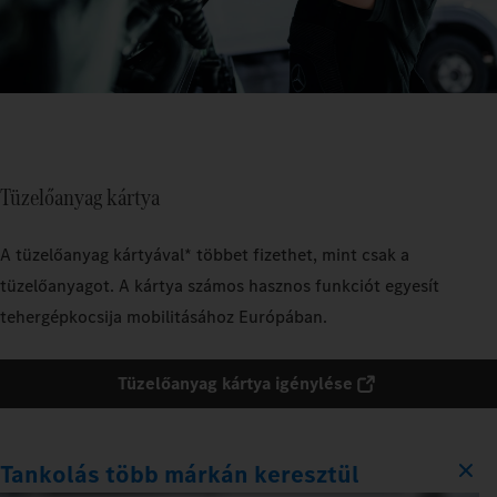
Tüzelőanyag kártya
A tüzelőanyag kártyával* többet fizethet, mint csak a
tüzelőanyagot. A kártya számos hasznos funkciót egyesít
tehergépkocsija mobilitásához Európában.
Tüzelőanyag kártya igénylése
Tankolás több márkán keresztül