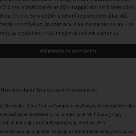
sűrű szervizhálózat és az éjjel-nappal elérhető Mercedes-
Benz Trucks Service24h a lehető legrövidebb állásidőt
teszik lehetővé az Ön számára. A karbantartás során – és
még az egyébként ritka meghibásodások esetén is.
Vállalkozás és szervizelés
Mercedes‑Benz Trucks szervizszerződések
A Mercedes‑Benz Trucks Complete segítségével tehergépkocsija
nyereségesen közlekedik. És mindez akár 96 hónapig vagy
1 millió km teljes futásteljesítményig. A teljes körű
szervizcsomag magában foglalja a karbantartásokat, javításokat,