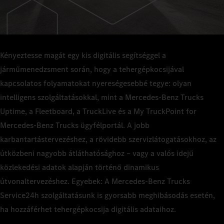
Kényeztesse magát egy kis digitális segítséggel a
járműmenedzsment során, hogy a tehergépkocsijával
kapcsolatos folyamatokat nyereségesebbé tegye: olyan
intelligens szolgáltatásokkal, mint a Mercedes-Benz Trucks
Uptime, a Fleetboard, a TruckLive és a My TruckPoint for
Mercedes-Benz Trucks ügyfélportál. A jobb
karbantartástervezéshez, a rövidebb szervizlátogatásokhoz, az
útközbeni nagyobb átláthatósághoz – vagy a valós idejű
közlekedési adatok alapján történő dinamikus
útvonaltervezéshez. Egyebek: A Mercedes-Benz Trucks
Service24h szolgáltatásunk is gyorsabb meghibásodás esetén,
ha hozzáférhet tehergépkocsija digitális adataihoz.