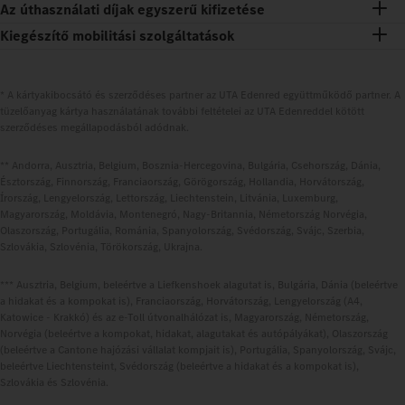
Az úthasználati díjak egyszerű kifizetése
Kiegészítő mobilitási szolgáltatások
* A kártyakibocsátó és szerződéses partner az UTA Edenred együttműködő partner. A
tüzelőanyag kártya használatának további feltételei az UTA Edenreddel kötött
szerződéses megállapodásból adódnak.
** Andorra, Ausztria, Belgium, Bosznia-Hercegovina, Bulgária, Csehország, Dánia,
Észtország, Finnország, Franciaország, Görögország, Hollandia, Horvátország,
Írország, Lengyelország, Lettország, Liechtenstein, Litvánia, Luxemburg,
Magyarország, Moldávia, Montenegró, Nagy-Britannia, Németország Norvégia,
Olaszország, Portugália, Románia, Spanyolország, Svédország, Svájc, Szerbia,
Szlovákia, Szlovénia, Törökország, Ukrajna.
*** Ausztria, Belgium, beleértve a Liefkenshoek alagutat is, Bulgária, Dánia (beleértve
a hidakat és a kompokat is), Franciaország, Horvátország, Lengyelország (A4,
Katowice - Krakkó) és az e-Toll útvonalhálózat is, Magyarország, Németország,
Norvégia (beleértve a kompokat, hidakat, alagutakat és autópályákat), Olaszország
(beleértve a Cantone hajózási vállalat kompjait is), Portugália, Spanyolország, Svájc,
beleértve Liechtensteint, Svédország (beleértve a hidakat és a kompokat is),
Szlovákia és Szlovénia.