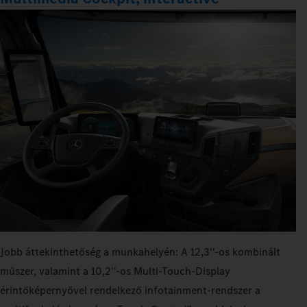
Jobb áttekinthetőség a munkahelyén: A 12,3''-os kombinált
műszer, valamint a 10,2''-os Multi‑Touch-Display
érintőképernyővel rendelkező infotainment-rendszer a