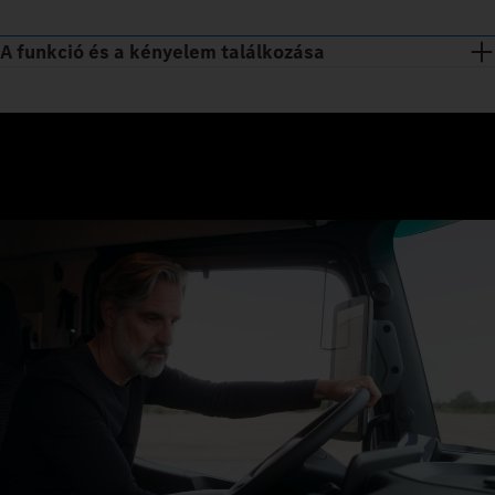
A funkció és a kényelem találkozása
Csak három lépés, és máris bent van: beszáll, leül, elindul. Az
ülések szabályozzák a klímaberendezést, a Multimedia Cockpit,
interactive műszerfal segítségével pedig egy nagy képernyőn