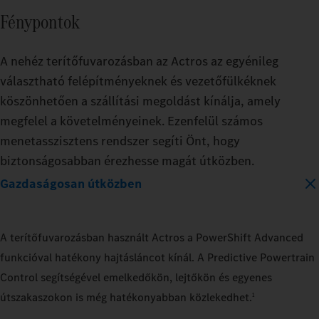
Fénypontok
A nehéz terítőfuvarozásban az Actros az egyénileg
választható felépítményeknek és vezetőfülkéknek
köszönhetően a szállítási megoldást kínálja, amely
megfelel a követelményeinek. Ezenfelül számos
menetasszisztens rendszer segíti Önt, hogy
biztonságosabban érezhesse magát útközben.
Gazdaságosan útközben
A terítőfuvarozásban használt Actros a PowerShift Advanced
funkcióval hatékony hajtásláncot kínál. A Predictive Powertrain
Control segítségével emelkedőkön, lejtőkön és egyenes
útszakaszokon is még hatékonyabban közlekedhet.
1