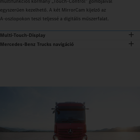
multifunkciós kormány „Touch‑Control” gombjaival
egyszerűen kezelhető. A két MirrorCam kijelző az
A‑oszlopokon teszi teljessé a digitális műszerfalat.
Multi-Touch-Display
Mercedes‑Benz Trucks navigáció