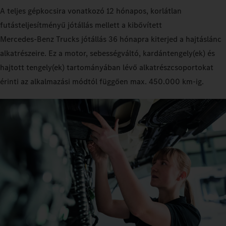
A teljes gépkocsira vonatkozó 12 hónapos, korlátlan
futásteljesítményű jótállás mellett a kibővített
Mercedes‑Benz Trucks jótállás 36 hónapra kiterjed a hajtáslánc
alkatrészeire. Ez a motor, sebességváltó, kardántengely(ek) és
hajtott tengely(ek) tartományában lévő alkatrészcsoportokat
érinti az alkalmazási módtól függően max. 450.000 km-ig.