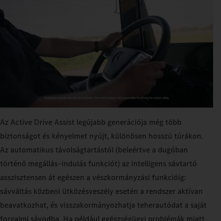
Az Active Drive Assist legújabb generációja még több
biztonságot és kényelmet nyújt, különösen hosszú túrákon.
Az automatikus távolságtartástól (beleértve a dugóban
történő megállás–indulás funkciót) az intelligens sávtartó
asszisztensen át egészen a vészkormányzási funkcióig:
sávváltás közbeni ütközésveszély esetén a rendszer aktívan
beavatkozhat, és visszakormányozhatja teherautódat a saját
forgalmi sávodba. Ha például egészségügyi problémák miatt