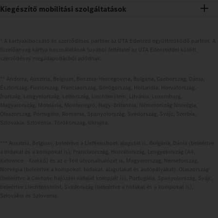
Kiegészítő mobilitási szolgáltatások
* A kártyakibocsátó és szerződéses partner az UTA Edenred együttműködő partner. A
tüzelőanyag kártya használatának további feltételei az UTA Edenreddel kötött
szerződéses megállapodásból adódnak.
** Andorra, Ausztria, Belgium, Bosznia-Hercegovina, Bulgária, Csehország, Dánia,
Észtország, Finnország, Franciaország, Görögország, Hollandia, Horvátország,
Írország, Lengyelország, Lettország, Liechtenstein, Litvánia, Luxemburg,
Magyarország, Moldávia, Montenegró, Nagy-Britannia, Németország Norvégia,
Olaszország, Portugália, Románia, Spanyolország, Svédország, Svájc, Szerbia,
Szlovákia, Szlovénia, Törökország, Ukrajna.
*** Ausztria, Belgium, beleértve a Liefkenshoek alagutat is, Bulgária, Dánia (beleértve
a hidakat és a kompokat is), Franciaország, Horvátország, Lengyelország (A4,
Katowice - Krakkó) és az e-Toll útvonalhálózat is, Magyarország, Németország,
Norvégia (beleértve a kompokat, hidakat, alagutakat és autópályákat), Olaszország
(beleértve a Cantone hajózási vállalat kompjait is), Portugália, Spanyolország, Svájc,
beleértve Liechtensteint, Svédország (beleértve a hidakat és a kompokat is),
Szlovákia és Szlovénia.