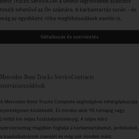
Benz Trucks Service24h a lehető legrövidebb állásidőt
teszik lehetővé az Ön számára. A karbantartás során – és
még az egyébként ritka meghibásodások esetén is.
Vállalkozás és szervizelés
Mercedes-Benz Trucks ServiceContracts
szervizszerződések
A Mercedes‑Benz Trucks Complete segítségével tehergépkocsija
nyereségesen közlekedik. És mindez akár 96 hónapig vagy
1 millió km teljes futásteljesítményig. A teljes körű
szervizcsomag magában foglalja a karbantartásokat, javításokat,
a kopóalkatrészek cseréjét és még sok minden mást.