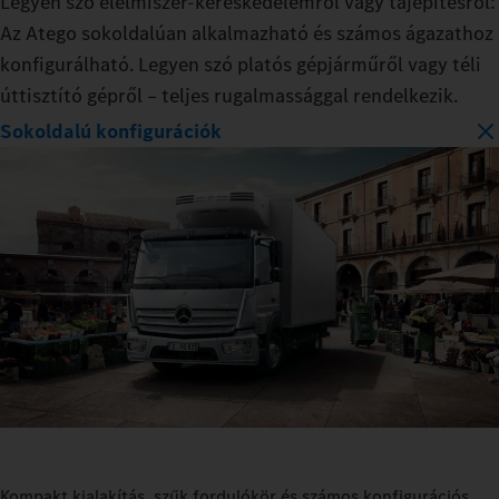
Legyen szó élelmiszer-kereskedelemről vagy tájépítésről:
Az Atego sokoldalúan alkalmazható és számos ágazathoz
konfigurálható. Legyen szó platós gépjárműről vagy téli
úttisztító gépről – teljes rugalmassággal rendelkezik.
Sokoldalú konfigurációk
Kompakt kialakítás, szűk fordulókör és számos konfigurációs