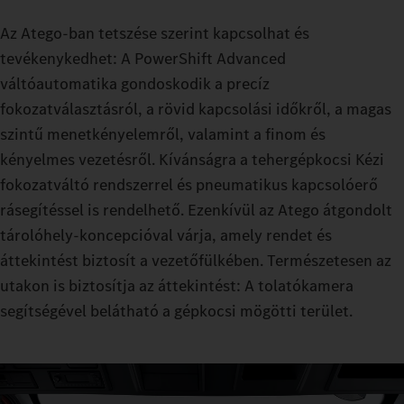
Az Atego-ban tetszése szerint kapcsolhat és
tevékenykedhet: A PowerShift Advanced
váltóautomatika gondoskodik a precíz
fokozatválasztásról, a rövid kapcsolási időkről, a magas
szintű menetkényelemről, valamint a finom és
kényelmes vezetésről. Kívánságra a tehergépkocsi Kézi
fokozatváltó rendszerrel és pneumatikus kapcsolóerő
rásegítéssel is rendelhető. Ezenkívül az Atego átgondolt
tárolóhely-koncepcióval várja, amely rendet és
áttekintést biztosít a vezetőfülkében. Természetesen az
utakon is biztosítja az áttekintést: A tolatókamera
segítségével belátható a gépkocsi mögötti terület.