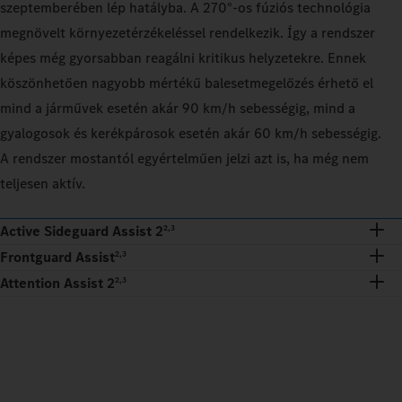
szeptemberében lép hatályba. A 270°-os fúziós technológia
megnövelt környezetérzékeléssel rendelkezik. Így a rendszer
képes még gyorsabban reagálni kritikus helyzetekre. Ennek
köszönhetően nagyobb mértékű balesetmegelőzés érhető el
mind a járművek esetén akár 90 km/h sebességig, mind a
gyalogosok és kerékpárosok esetén akár 60 km/h sebességig.
A rendszer mostantól egyértelműen jelzi azt is, ha még nem
teljesen aktív.
Active Sideguard Assist 2
2,3
Frontguard Assist
2,3
Attention Assist 2
2,3