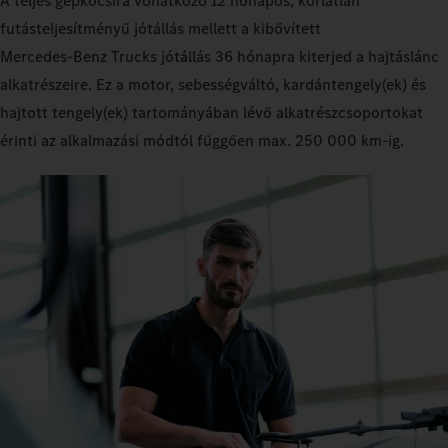
A teljes gépkocsira vonatkozó 12 hónapos, korlátlan
futásteljesítményű jótállás mellett a kibővített
Mercedes‑Benz Trucks jótállás 36 hónapra kiterjed a hajtáslánc
alkatrészeire. Ez a motor, sebességváltó, kardántengely(ek) és
hajtott tengely(ek) tartományában lévő alkatrészcsoportokat
érinti az alkalmazási módtól függően max. 250 000 km-ig.