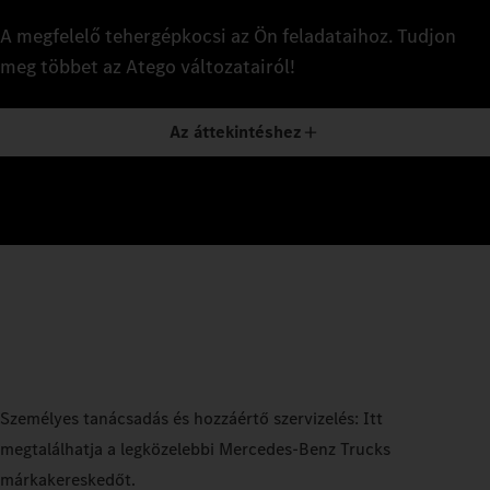
A megfelelő tehergépkocsi az Ön feladataihoz. Tudjon
meg többet az Atego változatairól!
Az áttekintéshez
Személyes tanácsadás és hozzáértő szervizelés: Itt
megtalálhatja a legközelebbi Mercedes‑Benz Trucks
márkakereskedőt.