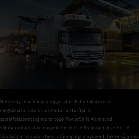
Robusztus és jól bevált komponenseivel az Atego olyan
technikát kínál, amelyben megbízhatsz – akár szűk átjárókban,
Az Atego-val növelheti gépkocsija kihasználtságát és
udvarokban vagy a megállásokkal és elindulásokkal járó városi
használatát, és hosszabb ideig maradhat az utakon. Alacsony a
forgalomban.
tüzelőanyag-fogyasztása – így az összköltsége is alacsony.
Hatékony tüzelőanyag fogyasztás: Ezt a takarékos és
megbízható Euro VI‑os motor biztosítja. A
szériafelszereltséghez tartozó PowerShift Advanced
váltóautomatikával magabiztosan és előrelátóan vezethet. A
távolságtartó asszisztens is támogatja a nyugodt, biztonságos és