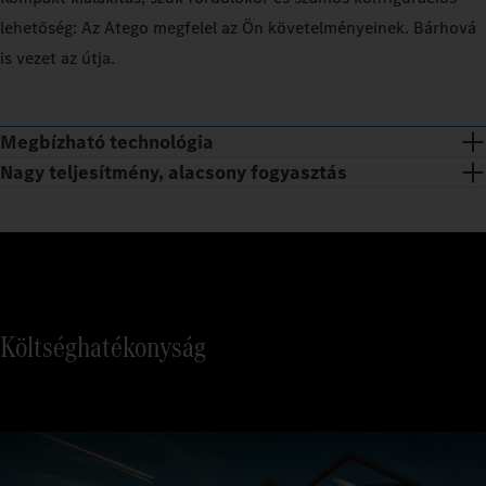
lehetőség: Az Atego megfelel az Ön követelményeinek. Bárhová
is vezet az útja.
Megbízható technológia
Nagy teljesítmény, alacsony fogyasztás
Költséghatékonyság