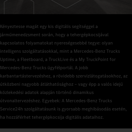
Kényeztesse magát egy kis digitális segítséggel a
járműmenedzsment során, hogy a tehergépkocsijával
kapcsolatos folyamatokat nyereségesebbé tegye: olyan
intelligens szolgáltatásokkal, mint a Mercedes‑Benz Trucks
Uptime, a Fleetboard, a TruckLive és a My TruckPoint for
Mercedes‑Benz Trucks ügyfélportál. A jobb
karbantartástervezéshez, a rövidebb szervizlátogatásokhoz, az
útközbeni nagyobb átláthatósághoz – vagy épp a valós idejű
közlekedési adatok alapján történő dinamikus
útvonaltervezéshez. Egyebek: A Mercedes‑Benz Trucks
Service24h szolgáltatásunk is gyorsabb meghibásodás esetén,
ha hozzáférhet tehergépkocsija digitális adataihoz.