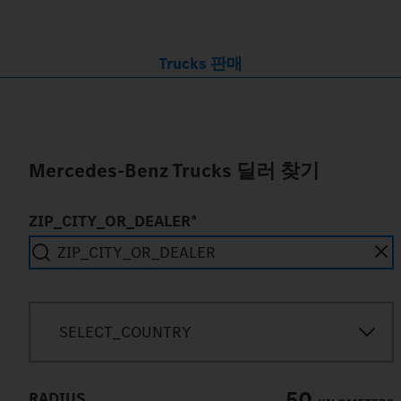
Trucks 판매
Mercedes-Benz Trucks 딜러 찾기
ZIP_CITY_OR_DEALER*
SEARCH_IN_IMMEDIATE_VICINITY
SELECT_COUNTRY
50
RADIUS