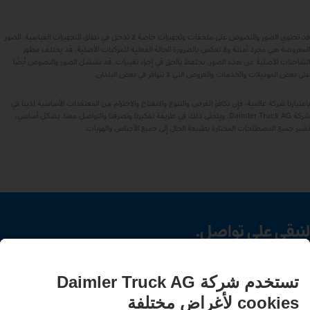
قد تحتوي الصور والنصوص على ملحقات وتجهيزات خاصة لا تدخل في نطاق التجهيزات القياسية. الصور
المعروضة هي مجرد أمثلة ولا تعكس بالضرورة الحالة الفعلية للمركبات الأصلية. قد يختلف مظهر
الشاحنات الأصلية عن هذه الصور. نحتفظ بالحق في إجراء تغييرات. قد تشتمل الصور والنصوص أيضًا
على بعض الموديلات والخدمات والعروض التي لا تتوافر في بعض البلدان.
باعتبارنا شركة عالمية، فإن تكافؤ الفرص والتنوع والانفتاح والاحترام من المعتقدات الأساسية لدينا في
شركة Daimler Truck AG. ويتجلى ذلك في طريقة تفكيرنا وتصرفنا والتواصل معنا. بشكل أساسي،
تشير جميع المصطلحات المختارة بطبيعة الحال إلى جميع الأجناس والهويات.
لنبقى على تواصل.
اكتشف Mercedes‑Benz Trucks على قنواتنا الرقمية.