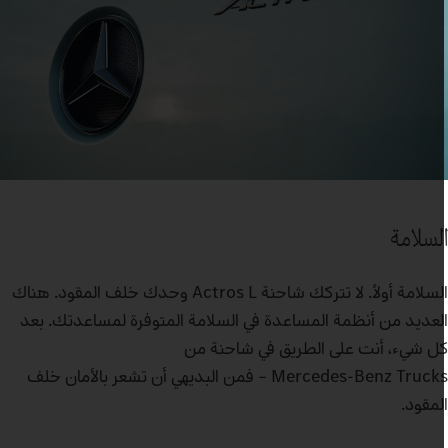
لسلامة
السلامة أولاً. لا تتركك شاحنة Actros L وحدك خلف المقود. هناك
لعديد من أنظمة المساعدة في السلامة المتوفرة لمساعدتك. بعد
ل شيء، أنت على الطريق في شاحنة من
Mercedes‑Benz Trucks – فمن البديهي أن تشعر بالأمان خلف
لمقود.