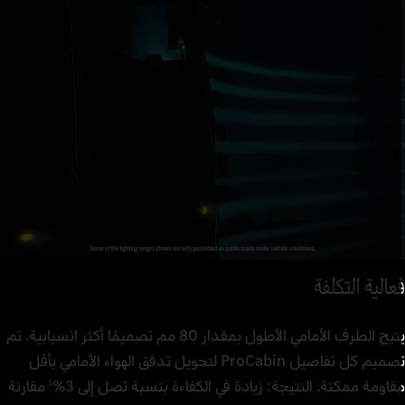
سهولة الاستخدام: نظام Multimedia Cockpit Interactive 2 المزود
نظام الاستعمال بالأوامر الصوتية والتجهيزات الرقمية.
الاسترخاء بكل
لمزيد من الأمان على الطريق: أنظمة مساعدة جديدة ومحسّنة، مثل مساعد
2
الفرامل الفعال Active Brake Assist 6 ومساعد الانعطاف الفعال
ساطة: القيادة المدعومة بمستوى عالٍ مع التجهيزات المريحة في المقصورة.
Active Sideguard Assist 2. يمكن لهذه الأنظمة اكتشاف الأشخاص
المركبات والأجسام ومساعدتك على الاستجابة بسرعة وبشكل مناسب.
عالية التكلفة
يتيح الطرف الأمامي الأطول بمقدار 80 مم تصميمًا أكثر انسيابية. تم
تصميم كل تفاصيل ProCabin لتحويل تدفق الهواء الأمامي بأقل
قاومة ممكنة. النتيجة: زيادة في الكفاءة بنسبة تصل إلى 3%
مقارنة
1