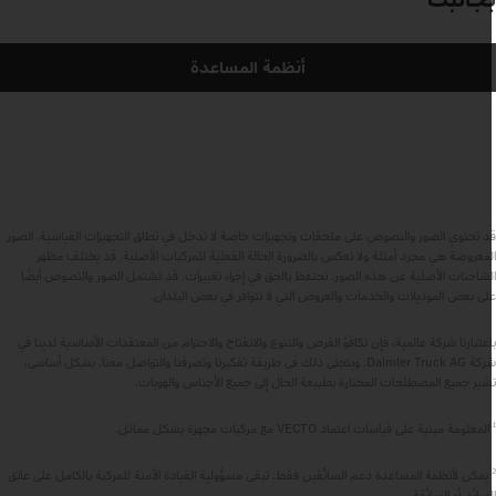
أنظمة المساعدة
د تحتوي الصور والنصوص على ملحقات وتجهيزات خاصة لا تدخل في نطاق التجهيزات القياسية. الصور
لمعروضة هي مجرد أمثلة ولا تعكس بالضرورة الحالة الفعلية للمركبات الأصلية. قد يختلف مظهر
لشاحنات الأصلية عن هذه الصور. نحتفظ بالحق في إجراء تغييرات. قد تشتمل الصور والنصوص أيضًا
لى بعض الموديلات والخدمات والعروض التي لا تتوافر في بعض البلدان.
اعتبارنا شركة عالمية، فإن تكافؤ الفرص والتنوع والانفتاح والاحترام من المعتقدات الأساسية لدينا في
شركة Daimler Truck AG. ويتجلى ذلك في طريقة تفكيرنا وتصرفنا والتواصل معنا. بشكل أساسي،
شير جميع المصطلحات المختارة بطبيعة الحال إلى جميع الأجناس والهويات.
لمعلومة مبنية على قياسات اعتماد VECTO مع مركبات مجهزة بشكل مماثل.
يمكن لأنظمة المساعدة دعم السائقين فقط. تبقى مسؤولية القيادة الآمنة للمركبة بالكامل على عاتق
لسائق أو السائقة.