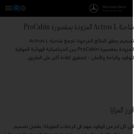
نة Actros L المزودة بمقصورة ProCabin
تصميم يحقق النتائج المرجوة: تجمع شاحنة Actros L
المزودة بمقصورة ProCabin بين الديناميكية الهوائية الموفرة
لوقود والراحة والأمان – لتحقيق كفاءة أكبر على الطريق.
برز المزايا
أن كل لتر من الوقود مهم في الرحلات الطويلة: بفضل تصميم