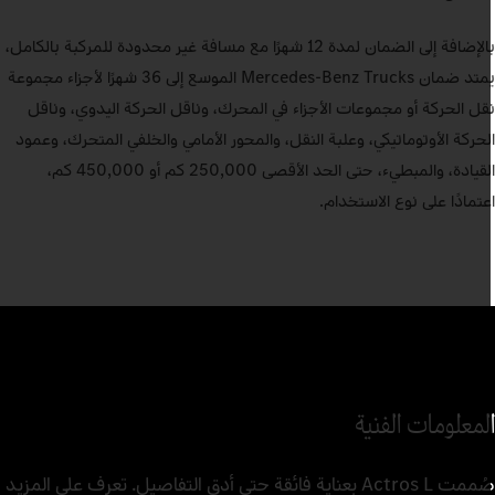
بالإضافة إلى الضمان لمدة 12 شهرًا مع مسافة غير محدودة للمركبة بالكامل،
يمتد ضمان Mercedes‑Benz Trucks الموسع إلى 36 شهرًا لأجزاء مجموعة
قل الحركة أو مجموعات الأجزاء في المحرك، وناقل الحركة اليدوي، وناقل
لحركة الأوتوماتيكي، وعلبة النقل، والمحور الأمامي والخلفي المتحرك، وعمود
القيادة، والمبطيء، حتى الحد الأقصى 250,000 كم أو 450,000 كم،
عتمادًا على نوع الاستخدام.
لمعلومات الفنية
صُممت Actros L بعناية فائقة حتى أدق التفاصيل. تعرف على المزيد