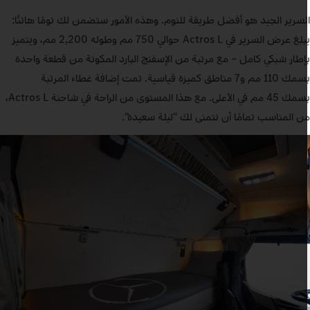
لسرير الجيد هو أفضل طريقة للنوم. وهذه الأمور ستضمن لك نومًا هانئًا:
يبلغ عرض السرير في Actros L حوالي 750 مم وطوله 2,200 مم، ويتميز
إطار شبكي كامل – مع مرتبة من الإسفنج البارد المكونة من قطعة واحدة
بسمك 110 مم و7 مناطق كميزة قياسية. تمت إضافة غطاء المرتبة
بسمك 45 مم في الأعلى. مع هذا المستوى من الراحة في شاحنة Actros L،
ن المناسب تمامًا أن نتمنى لك "ليلة سعيدة".