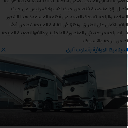
مقصورة السائق المبتكر، تضمن شاحنة Actros L ديناميكية هوائية
فضل. إنها مقتصدة فقط من حيث الاستهلاك، وليس من حيث
لسلامة والراحة. تمنحك العديد من أنظمة المساعدة هذا الشعور
لرائع بالأمان على الطريق. ونظرًا لأن القيادة المريحة تتضمن أيضًا
ترات راحة مريحة، فإن المقصورة الداخلية بوظائفها العديدة المريحة
ضمن الراحة والاسترخاء.
لديناميكا الهوائية بأسلوب أنيق