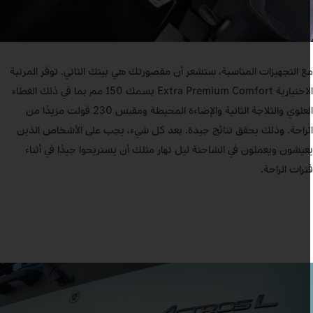
ع التجهيزات المناسبة، ستشعر أن مقصورتك هي بيتك الثاني. توفر المرتبة
الاختيارية Extra Premium Comfort بسمك 150 مم بما في ذلك الغطاء
العلوي والثلاجة الثانية والإضاءة المحيطة ومقبس 230 فولت مزيدًا من
لراحة. وذلك يحقق نتائج جيدة. بعد كل شيء، يجب على الأشخاص الذين
عيشون ويعملون في الشاحنة ليل نهار مثلك أن يستريحوا جيدًا في أثناء
ترات الراحة.