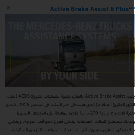
Active Brake Assist 6 Plus
1,2,
يقوم Active Brake Assist بالفعل بتلبية متطلبات تشريع AEBS (نظام
الكبح الطارئ المتقدّم) الذي سيدخل حيز التنفيذ في سبتمبر 2028. تتمتع
تقنية الاندماج بزاوية 270 درجة بقدرة موسّعة على استشعار المحيط.
بذلك يستطيع النظام الاستجابة بشكل أسرع للمواقف الحرجة. وبفضل
لك يمكن تحقيق مستوى أعلى من تجنّب الحوادث لكلٍّ من المركبات