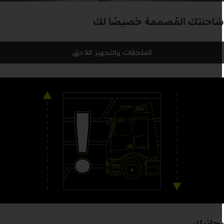
احنتك المُصممة خصيصًا لك
الملحقات والتجهيز اللاحق
جانبك