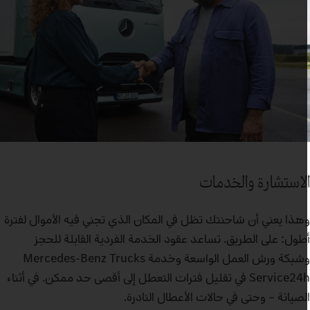
لاستشارة والخدمات
هذا يعني أن شاحنتك تظل في المكان الذي تجني فيه الأموال لفترة
طول: على الطريق. تساعد عقود الخدمة الفردية القابلة للحجز
وشبكة ورش العمل الواسعة وخدمة Mercedes-Benz Trucks
Service24h في تقليل فترات التعطل إلى أقصى حد ممكن. في أثناء
لصيانة – وحتى في حالات الأعطال النادرة.