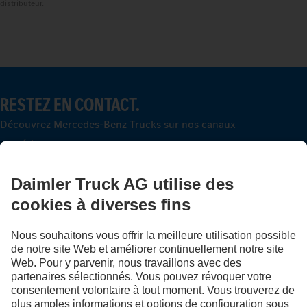
distributeur.
RESTEZ EN CONTACT.
Découvrez Mercedes-Benz Trucks sur nos canaux
numériques.
LANGUAGE
DE
FR