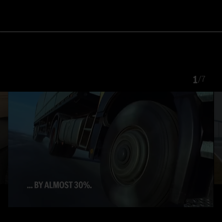
1
/
7