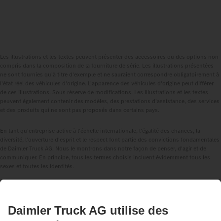
Les illustrations et les textes peuvent présenter des accessoires ou des options non
compris dans la composition de la fourniture de série. Les illustrations présentées
ne sont fournies qu'à titre d'exemple et ne sauraient correspondre obligatoirement à
l'état réel des véhicules d'origine. L'apparence des véhicules d'origine peut différer
de ces illustrations. Sous réserve de modifications. Les illustrations et les textes
peuvent également contenir des modèles, des prestations d'assistance, des services
et des produits qui ne sont pas proposés dans certains pays.
En tant qu'entreprise active à l'échelle internationale, l'égalité des chances, la
diversité, l'ouverture d'esprit et le respect font partie des convictions fondamentales
de Daimler Truck AG. Nous le montrons dans notre façon de penser, d'agir et de
communiquer. En principe, tous les termes choisis incluent évidemment tous les
sexes et toutes les identités.
1
Les systèmes d'assistance à la conduite ne peuvent que soutenir les conductrices
et conducteurs. La responsabilité de la conduite sûre du véhicule incombe toujours
entièrement à la conductrice ou au conducteur.