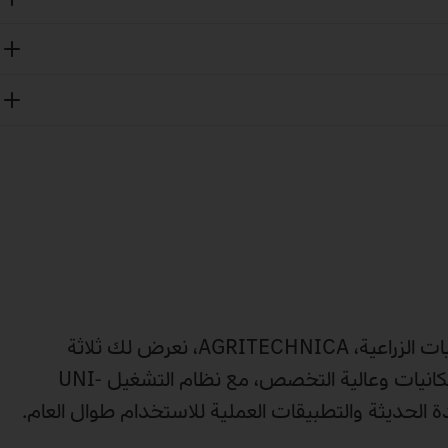
في أكبر معرض ألماني للتقنيات الزراعية، AGRITECHNICA، نعرض لك ثلاثة
منتجات زراعية متعددة الإمكانيات وعالية التخصص، مع نظام التشغيل UNI-