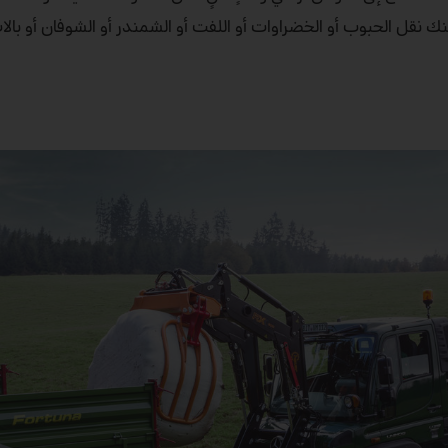
ير على الطرق. مع منتجات Mercedes‑Benz Trucks، يمكنك نقل الحبوب أو الخضراوات أو اللفت أو الشمندر أو الشو