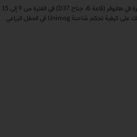
تعرّف على معروضاتنا مباشرة في هانوفر (قاعة 6، جناح D37) في الفترة من 9 إلى 15
نوفمبر 2025 وتعرّف بنفسك على كيفية تحكم شاحنة Unimog في الحقل الزراعي