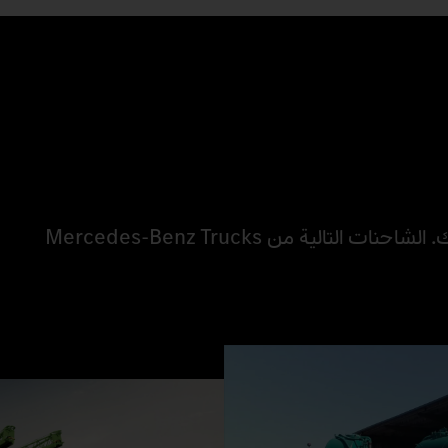
مع خيارات التجهيز المختلفة، ستكون مستعدًا لأداء لمهامك. الشاحنات التالية من Mercedes‑Benz Trucks