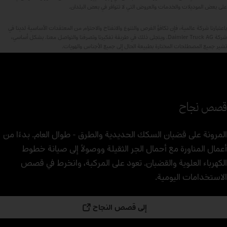
على بعض الموديلات والخدمات والعروض التي لا تتوافر في بعض البلدان.
باعتبارنا شركة عالمية، فإن تكافؤ الفرص والتنوع والانفتاح والاحترام من المعتقدات الأساسية لدينا في
شركة Daimler Truck AG. ويتجلى ذلك في طريقة تفكيرنا وتصرفنا والتواصل معنا. بشكل أساسي،
تشير جميع المصطلحات المختارة بطبيعة الحال إلى جميع الأجناس والهويات.
قصص نجاح
المرونة على قضبان السكك الحديدية والطرق - طوال العام. بدءًا من
أعمال المناورة مع أحمال الجر الثقيلة ووصولاً إلى صيانة خطوط
الكهرباء العلوية والقضبان. تعود على المركبة، وانخرط في قصص
الاستخدامات اليومية.
إلى قصص النجاح