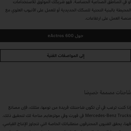
أو في المناطق الصناعية الحساسة. فهو شريكك الموثوق للاستخدامات
المحيطة بالبنية التحتية للسكك الحديدية أو للعمل على الأنبوب العلوي مع
منصة العمل على ارتفاعات.
حول eActros 600
إلى المواصفات الفنية
شاحنات مصممة خصيصًا
إذا كنت ترغب في أن تكون شاحنتك فريدة من نوعها، مثلك، فإن مصانع
Mercedes‑Benz Trucks في فورث وفي مولزهايم متاحة لك لتحقيق ذلك.
فهنا، يحقق الفنيون المحترفون متطلباتك الخاصة التي تتجاوز الإنتاج القياسي.