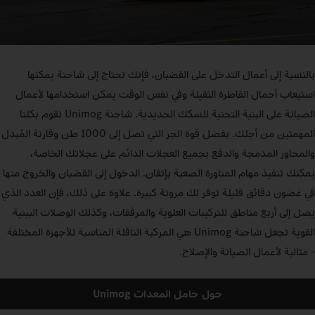
بالنسبة إلى أعمال التدخل على القضبان، فإنك تحتاج إلى شاحنة يمكنها
استيعاب أحمال القاطرة الثقيلة وفي نفس الوقت يمكن استخدامها لأعمال
الصيانة على البنية التحتية للسكك الحديدية. شاحنة Unimog تقوم بكلتا
المهمتين من أجلك. بفضل قوة الجر التي تصل إلى 1000 طن وقارنة المُبدل
والمحاور المدمجة والدفع بجميع العجلات الدائم على عجلاتك الخاصة،
يمكنك تنفيذ مهام المناورة الصعبة بإتقان. الدخول إلى القضبان والخروج منها
في غضون دقائق قليلة توفر لك مرونة كبيرة. علاوة على ذلك، فإن العدد الذي
يصل إلى أربع مناطق للتركيبات العلوية والمرفقات، وكذلك الوصلات البينية
القوية تجعل شاحنة Unimog هي المركبة الناقلة المناسبة للأجهزة المختلفة
- مثالية لأعمال الصيانة والإصلاح.
حول حامل المعدات Unimog