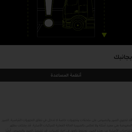
بجانبك
أنظمة المساعدة
قد تحتوي الصور والنصوص على ملحقات وتجهيزات خاصة لا تدخل في نطاق التجهيزات القياسية. الصور
المعروضة هي مجرد أمثلة ولا تعكس بالضرورة الحالة الفعلية للمركبات الأصلية. قد يختلف مظهر
الشاحنات الأصلية عن هذه الصور. نحتفظ بالحق في إجراء تغييرات. قد تشتمل الصور والنصوص أيضًا