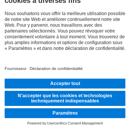
Les illustrations et les textes peuvent présenter des accessoires ou des options non
compris dans la composition de la fourniture de série. Les illustrations présentées
ne sont fournies qu'à titre d'exemple et ne sauraient correspondre obligatoirement à
l'état réel des véhicules d'origine. L'apparence des véhicules d'origine peut différer
de ces illustrations. Sous réserve de modifications. Les illustrations et les textes
peuvent également contenir des modèles, des prestations d'assistance, des services
et des produits qui ne sont pas proposés dans certains pays.
En tant qu'entreprise active à l'échelle internationale, l'égalité des chances, la
diversité, l'ouverture d'esprit et le respect font partie des convictions fondamentales
de Daimler Truck AG. Nous le montrons dans notre façon de penser, d'agir et de
communiquer. En principe, tous les termes choisis incluent évidemment tous les
sexes et toutes les identités.