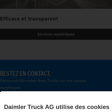
Efficace et transparent
Services numériques
RESTEZ EN CONTACT.
Découvrez Mercedes‑Benz Trucks sur nos canaux
numériques.