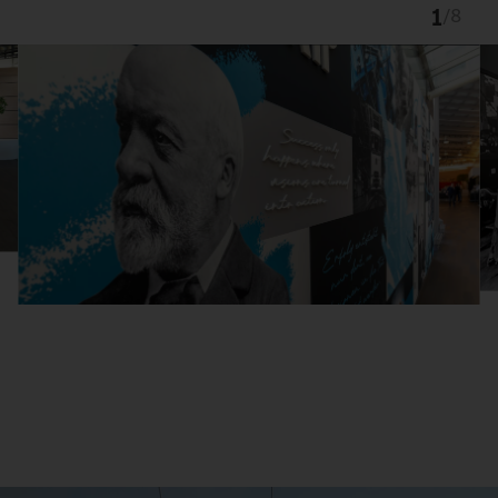
1
/
8