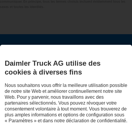
communiquer. En principe, tous les termes choisis incluent évidemment tous les
sexes et toutes les identités.
RESTEZ EN CONTACT.
Découvrez Mercedes‑Benz Trucks sur nos canaux
numériques.
LANGUAGE
EN
FR