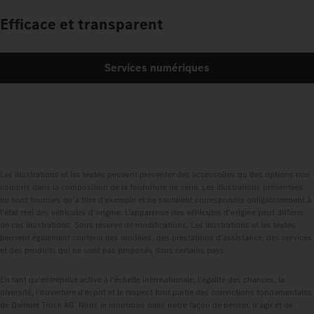
Efficace et transparent
Services numériques
Les illustrations et les textes peuvent présenter des accessoires ou des options non
compris dans la composition de la fourniture de série. Les illustrations présentées
ne sont fournies qu'à titre d'exemple et ne sauraient correspondre obligatoirement à
l'état réel des véhicules d'origine. L'apparence des véhicules d'origine peut différer
de ces illustrations. Sous réserve de modifications. Les illustrations et les textes
peuvent également contenir des modèles, des prestations d'assistance, des services
et des produits qui ne sont pas proposés dans certains pays.
En tant qu'entreprise active à l'échelle internationale, l'égalité des chances, la
diversité, l'ouverture d'esprit et le respect font partie des convictions fondamentales
de Daimler Truck AG. Nous le montrons dans notre façon de penser, d'agir et de