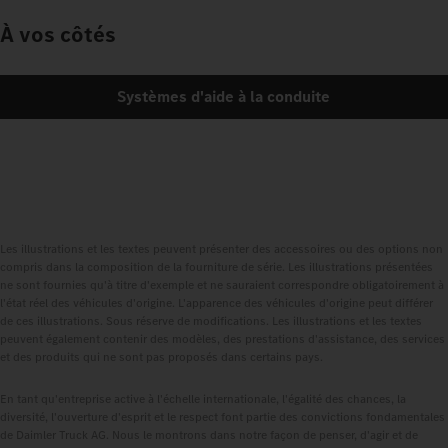
À vos côtés
Systèmes d'aide à la conduite
Les illustrations et les textes peuvent présenter des accessoires ou des options non
compris dans la composition de la fourniture de série. Les illustrations présentées
ne sont fournies qu'à titre d'exemple et ne sauraient correspondre obligatoirement à
l'état réel des véhicules d'origine. L'apparence des véhicules d'origine peut différer
de ces illustrations. Sous réserve de modifications. Les illustrations et les textes
peuvent également contenir des modèles, des prestations d'assistance, des services
et des produits qui ne sont pas proposés dans certains pays.
En tant qu'entreprise active à l'échelle internationale, l'égalité des chances, la
diversité, l'ouverture d'esprit et le respect font partie des convictions fondamentales
de Daimler Truck AG. Nous le montrons dans notre façon de penser, d'agir et de