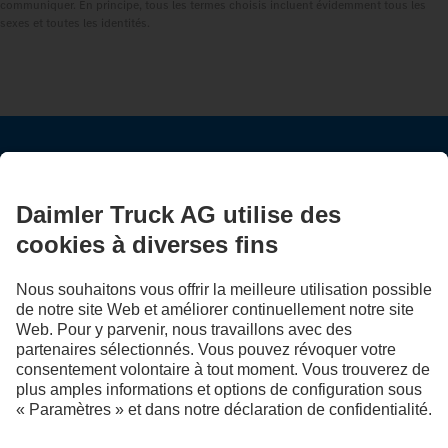
communiquer. En principe, tous les termes choisis incluent évidemment tous les
sexes et toutes les identités.
RESTEZ EN CONTACT.
Découvrez Mercedes‑Benz Trucks sur nos canaux
numériques.
LANGUAGE
EN
FR