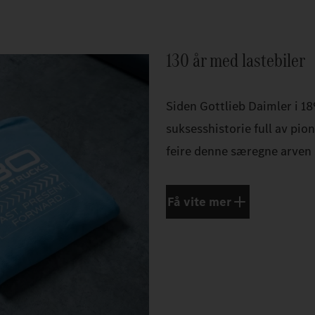
130 år med lastebiler
Siden Gottlieb Daimler i 18
suksesshistorie full av pi
feire denne særegne arven 
Få vite mer